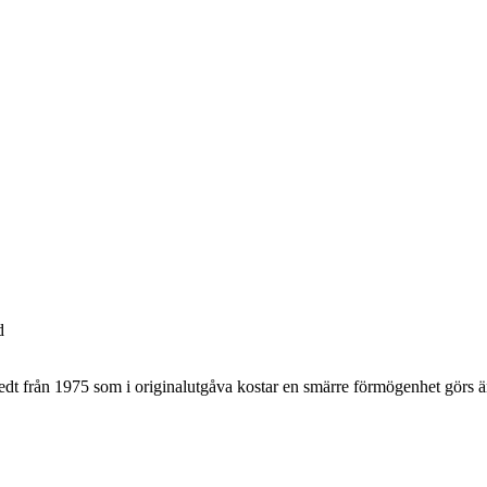
d
t från 1975 som i originalutgåva kostar en smärre förmögenhet görs änt