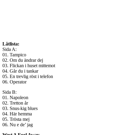
Låtlista:
Sida A:
01. Tampico
02. Om du ändrar dej
03. Flickan i huset mittemot
04. Går du i tankar
05. En trevlig röst i telefon
06. Operator
Sida B:
01. Napoleon
02. Tretton år
03. Snus-kig blues
04. Här hemma
05. Trösta mej
06. Nu e de’ jag
West A Fool Away