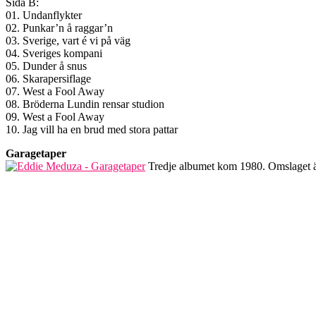
Sida B:
01. Undanflykter
02. Punkar’n å raggar’n
03. Sverige, vart é vi på väg
04. Sveriges kompani
05. Dunder å snus
06. Skarapersiflage
07. West a Fool Away
08. Bröderna Lundin rensar studion
09. West a Fool Away
10. Jag vill ha en brud med stora pattar
Garagetaper
Tredje albumet kom 1980. Omslaget är 