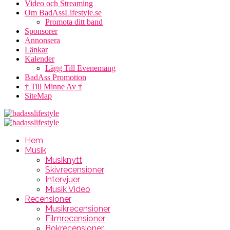
Video och Streaming
Om BadAssLifestyle.se
Promota ditt band
Sponsorer
Annonsera
Länkar
Kalender
Lägg Till Evenemang
BadAss Promotion
† Till Minne Av †
SiteMap
Hem
Musik
Musiknytt
Skivrecensioner
Intervjuer
Musik Video
Recensioner
Musikrecensioner
Filmrecensioner
Bokrecensioner