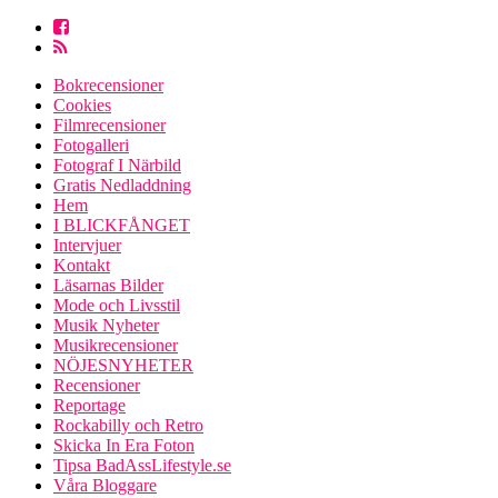
Bokrecensioner
Cookies
Filmrecensioner
Fotogalleri
Fotograf I Närbild
Gratis Nedladdning
Hem
I BLICKFÅNGET
Intervjuer
Kontakt
Läsarnas Bilder
Mode och Livsstil
Musik Nyheter
Musikrecensioner
NÖJESNYHETER
Recensioner
Reportage
Rockabilly och Retro
Skicka In Era Foton
Tipsa BadAssLifestyle.se
Våra Bloggare