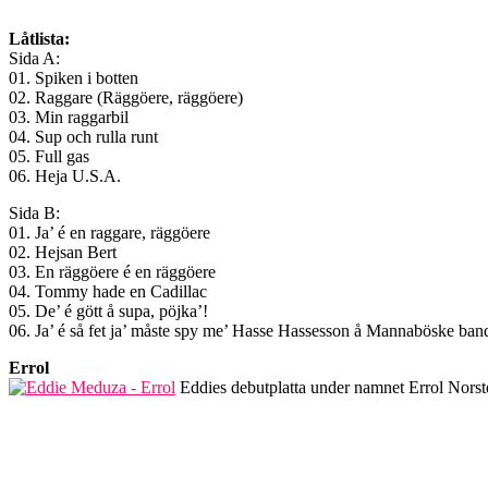
Låtlista:
Sida A:
01. Spiken i botten
02. Raggare (Räggöere, räggöere)
03. Min raggarbil
04. Sup och rulla runt
05. Full gas
06. Heja U.S.A.
Sida B:
01. Ja’ é en raggare, räggöere
02. Hejsan Bert
03. En räggöere é en räggöere
04. Tommy hade en Cadillac
05. De’ é gött å supa, pöjka’!
06. Ja’ é så fet ja’ måste spy me’ Hasse Hassesson å Mannaböske ban
Errol
Eddies debutplatta under namnet Errol Norsted