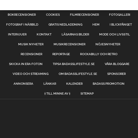
BOKRECENSIONER
COOKIES
FILMRECENSIONER
FOTOGALLERI
FOTOGRAF I NÄRBILD
GRATIS NEDLADDNING
HEM
I BLICKFÅNGET
INTERVJUER
KONTAKT
LÄSARNAS BILDER
MODE OCH LIVSSTIL
MUSIK NYHETER
MUSIKRECENSIONER
NÖJESNYHETER
RECENSIONER
REPORTAGE
ROCKABILLY OCH RETRO
SKICKA IN ERA FOTON
TIPSA BADASSLIFESTYLE.SE
VÅRA BLOGGARE
VIDEO OCH STREAMING
OM BADASSLIFESTYLE.SE
SPONSORER
ANNONSERA
LÄNKAR
KALENDER
BADASS PROMOTION
† TILL MINNE AV †
SITEMAP