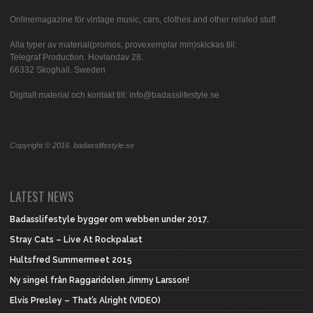
Onlinemagazine för vintage music, cars, clothes and other related stuff.
Alla typer av material(promos, provexemplar mm)skickas till:
Telegraf Production. Hovlandav 28.
66332 Skoghall. Sweden
Digitalt material och kontakt till: info@badasslifestyle.se
Copyright © 2016. badasslifestyle.se
LATEST NEWS
Badasslifestyle bygger om webben under 2017.
Stray Cats – Live At Rockpalast
Hultsfred Summermeet 2015
Ny singel från Raggaridolen Jimmy Larsson!
Elvis Presley – That’s Alright (VIDEO)