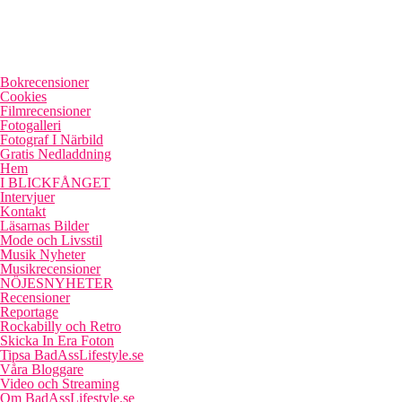
Bokrecensioner
Cookies
Filmrecensioner
Fotogalleri
Fotograf I Närbild
Gratis Nedladdning
Hem
I BLICKFÅNGET
Intervjuer
Kontakt
Läsarnas Bilder
Mode och Livsstil
Musik Nyheter
Musikrecensioner
NÖJESNYHETER
Recensioner
Reportage
Rockabilly och Retro
Skicka In Era Foton
Tipsa BadAssLifestyle.se
Våra Bloggare
Video och Streaming
Om BadAssLifestyle.se