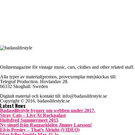
Onlinemagazine för vintage music, cars, clothes and other related stuff.
Alla typer av material(promos, provexemplar mm)skickas till:
Telegraf Production. Hovlandav 28.
66332 Skoghall. Sweden
Digitalt material och kontakt till: info@badasslifestyle.se
Copyright © 2016. badasslifestyle.se
Latest News
Badasslifestyle bygger om webben under 2017.
Stray Cats – Live At Rockpalast
Hultsfred Summermeet 2015
Ny singel från Raggaridolen Jimmy Larsson!
Elvis Presley – That’s Alright (VIDEO)
Idag fyller Imelda May 41 år