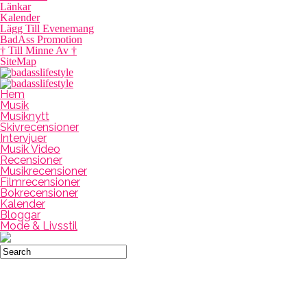
Länkar
Kalender
Lägg Till Evenemang
BadAss Promotion
† Till Minne Av †
SiteMap
Hem
Musik
Musiknytt
Skivrecensioner
Intervjuer
Musik Video
Recensioner
Musikrecensioner
Filmrecensioner
Bokrecensioner
Kalender
Bloggar
Mode & Livsstil