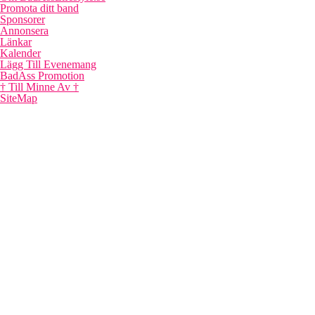
Promota ditt band
Sponsorer
Annonsera
Länkar
Kalender
Lägg Till Evenemang
BadAss Promotion
† Till Minne Av †
SiteMap