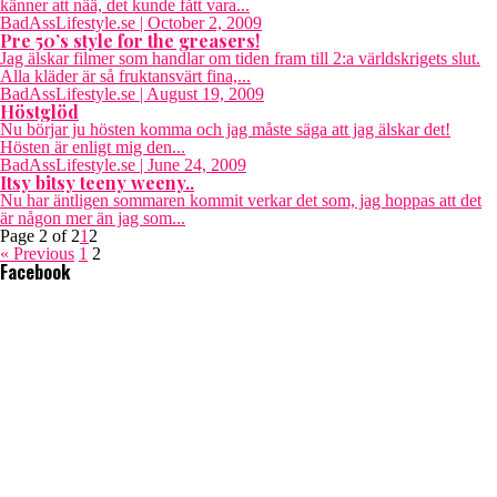
känner att nää, det kunde fått vara...
BadAssLifestyle.se
| October 2, 2009
Pre 50’s style for the greasers!
Jag älskar filmer som handlar om tiden fram till 2:a världskrigets slut.
Alla kläder är så fruktansvärt fina,...
BadAssLifestyle.se
| August 19, 2009
Höstglöd
Nu börjar ju hösten komma och jag måste säga att jag älskar det!
Hösten är enligt mig den...
BadAssLifestyle.se
| June 24, 2009
Itsy bitsy teeny weeny..
Nu har äntligen sommaren kommit verkar det som, jag hoppas att det
är någon mer än jag som...
Page 2 of 2
1
2
« Previous
1
2
Facebook