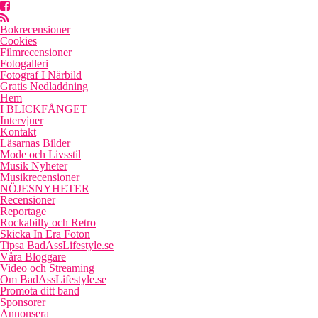
Bokrecensioner
Cookies
Filmrecensioner
Fotogalleri
Fotograf I Närbild
Gratis Nedladdning
Hem
I BLICKFÅNGET
Intervjuer
Kontakt
Läsarnas Bilder
Mode och Livsstil
Musik Nyheter
Musikrecensioner
NÖJESNYHETER
Recensioner
Reportage
Rockabilly och Retro
Skicka In Era Foton
Tipsa BadAssLifestyle.se
Våra Bloggare
Video och Streaming
Om BadAssLifestyle.se
Promota ditt band
Sponsorer
Annonsera