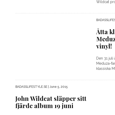
Wildcat pro
BADASSLIFE
Åtta k
Meduz
vinyl!
Den 31 juli
Meduza-fan
klassiska M
BADASSLIFESTYLE.SE
| June 5, 2015
John Wildcat släpper sitt
fjärde album 19 juni