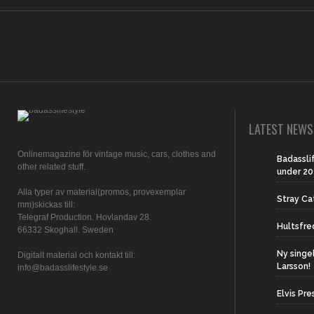
LATEST NEWS
Onlinemagazine för vintage music, cars, clothes and
Badassl
other related stuff.
under 20
Alla typer av material(promos, provexemplar
Stray Ca
mm)skickas till:
Telegraf Production. Hovlandav 28.
Hultsfr
66332 Skoghall. Sweden
Ny singe
Digitalt material och kontakt till:
Larsson!
info@badasslifestyle.se
Elvis Pre