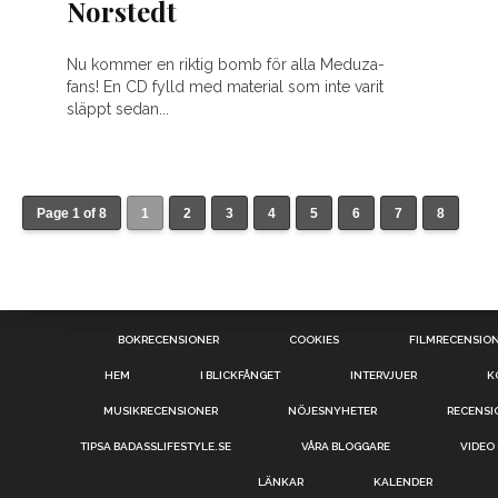
Norstedt
Nu kommer en riktig bomb för alla Meduza-
fans! En CD fylld med material som inte varit
släppt sedan...
Page 1 of 8
1
2
3
4
5
6
7
8
BOKRECENSIONER
COOKIES
FILMRECENSIO
HEM
I BLICKFÅNGET
INTERVJUER
K
MUSIKRECENSIONER
NÖJESNYHETER
RECENSI
TIPSA BADASSLIFESTYLE.SE
VÅRA BLOGGARE
VIDEO
LÄNKAR
KALENDER