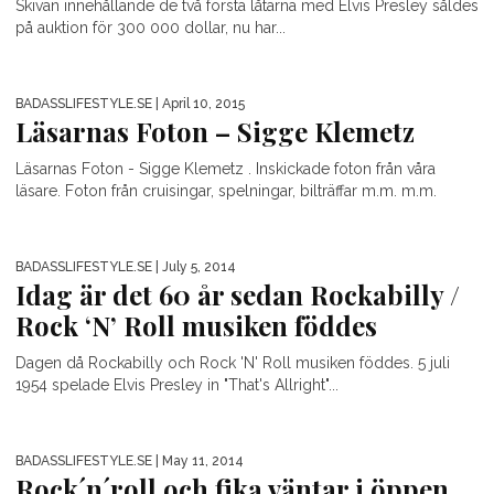
Skivan innehållande de två första låtarna med Elvis Presley såldes
på auktion för 300 000 dollar, nu har...
BADASSLIFESTYLE.SE
| April 10, 2015
Läsarnas Foton – Sigge Klemetz
Läsarnas Foton - Sigge Klemetz . Inskickade foton från våra
läsare. Foton från cruisingar, spelningar, bilträffar m.m. m.m.
BADASSLIFESTYLE.SE
| July 5, 2014
Idag är det 60 år sedan Rockabilly /
Rock ‘N’ Roll musiken föddes
Dagen då Rockabilly och Rock 'N' Roll musiken föddes. 5 juli
1954 spelade Elvis Presley in "That's Allright"...
BADASSLIFESTYLE.SE
| May 11, 2014
Rock´n´roll och fika väntar i öppen