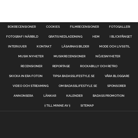
BOKRECENSIONER
COOKIES
FILMRECENSIONER
FOTOGALLERI
FOTOGRAF I NÄRBILD
GRATIS NEDLADDNING
HEM
I BLICKFÅNGET
INTERVJUER
KONTAKT
LÄSARNAS BILDER
MODE OCH LIVSSTIL
MUSIK NYHETER
MUSIKRECENSIONER
NÖJESNYHETER
RECENSIONER
REPORTAGE
ROCKABILLY OCH RETRO
SKICKA IN ERA FOTON
TIPSA BADASSLIFESTYLE.SE
VÅRA BLOGGARE
VIDEO OCH STREAMING
OM BADASSLIFESTYLE.SE
SPONSORER
ANNONSERA
LÄNKAR
KALENDER
BADASS PROMOTION
† TILL MINNE AV †
SITEMAP