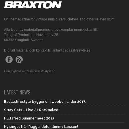
Onlinemagazine för vintage music, cars, clothes and other related stuff.
Alla typer av material(promos, provexemplar mm)skickas till:
Telegraf Production. Hovlandav 28.
66332 Skoghall. Sweden
Digitalt material och kontakt till: info@badasslifestyle.se
Copyright © 2016. badasslifestyle.se
LATEST NEWS
Badasslifestyle bygger om webben under 2017.
Stray Cats – Live At Rockpalast
Hultsfred Summermeet 2015
Ny singel från Raggaridolen Jimmy Larsson!