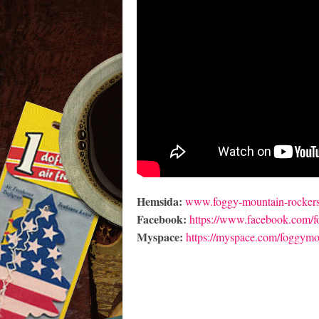
Hemsida:
www.foggy-mountain-rockers
Facebook:
https://www.facebook.com/
Myspace:
https://myspace.com/foggymo