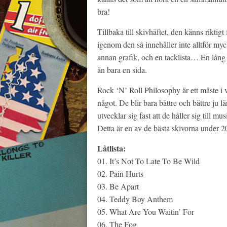
bra!
Tillbaka till skivhäftet, den känns rikti
igenom den så innehåller inte alltför my
annan grafik, och en tacklista… En lång t
än bara en sida.
Rock ‘N’ Roll Philosophy är ett måste i 
något. De blir bara bättre och bättre ju l
utvecklar sig fast att de håller sig till m
Detta är en av de bästa skivorna under 2
Låtlista:
01. It’s Not To Late To Be Wild
02. Pain Hurts
03. Be Apart
04. Teddy Boy Anthem
05. What Are You Waitin’ For
06. The Fog