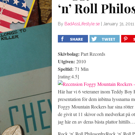
‘n’ Roll Phil
By
BadAssLifestyle.se
|
January 31, 2011
SHARE
TWEET
Skivbolag:
Part Records
Utgiven:
2010
Speltid:
71 Min
[rating:4.5]
Här har vi 6 veteraner inom Teddy Boy R
presentation för dem inbitna lyssnarna m
Foggy Mountain Rockers har sina rötter 
de givit ut 11 skivor och medverkat på ot
jag här en av deras bästa plattor hittills…
Rock ‘n’ Roll PhilosophyRock ‘n’ Roll P