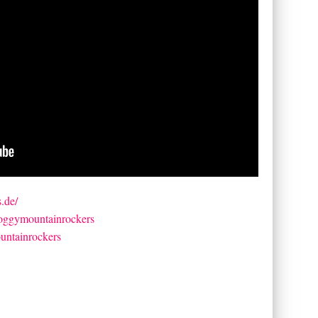
.de/
foggymountainrockers
untainrockers