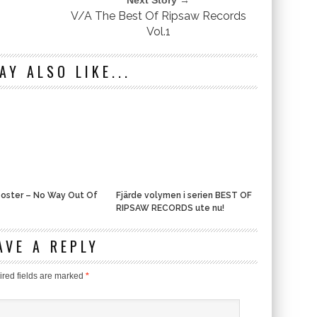
Next Story →
V/A The Best Of Ripsaw Records
Vol.1
AY ALSO LIKE...
oster – No Way Out Of
Fjärde volymen i serien BEST OF
RIPSAW RECORDS ute nu!
AVE A REPLY
red fields are marked
*