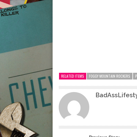
RELATED ITEMS
FOGGY MOUNTAIN ROCKERS
BadAssLifesty