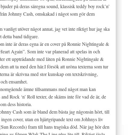
bjuder på deras säregna sound, klassisk teddy boy rock’n’
er från Johnny Cash, omskakad i något som gör dem
vanligt utöver något annat, jag vet inte riktigt hur jag ska
t detta band tidigare.
n som inte är deras egna är en cover på Ronnie Nightingale &
art Again”. Som inte var planerad att spelas in och
fter ett uppträdande med låten på Ronnie Nightingale &
m att ta med den här.I försök att uröna texterna som tur
xterna är skrivna med stor kunskap om textskrivning,
se och ensamhet.
tt genomgående ämne tillsammans med något man kan
s and Rock ‘n’ Roll texter, de skäms inte för vad de är, de
om dess historia.
 Johnny Cash som är bland dem bästa jag någonsin hört, till
ta ingen cover, utan en hjärtgripande text om Johhnys liv
 (Sun Records) fram till hans tragiska död. När jag hör den
ng av filmen Wlak The Line plus lite till. Riktigt jävla