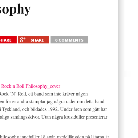
osophy
SHARE
SHARE
0 COMMENTS
ock ‘N’ Roll, ett band som inte kräver någon
en för er andra stämplar jag några rader om detta band.
i Tyskland, och bildades 1992. Under åren som gått har
aliga samlingsskivor. Utan några krusiduller presenterar
hilosophy innehåller 18 spår, medellängden på låtarna är