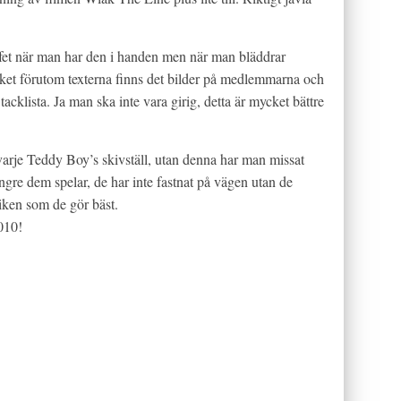
gt fet när man har den i handen men när man bläddrar
cket förutom texterna finns det bilder på medlemmarna och
acklista. Ja man ska inte vara girig, detta är mycket bättre
varje Teddy Boy’s skivställ, utan denna har man missat
ängre dem spelar, de har inte fastnat på vägen utan de
usiken som de gör bäst.
010!