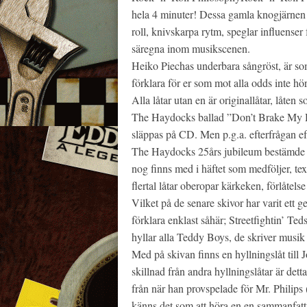
hela 4 minuter! Dessa gamla knogjärnen 
roll, knivskarpa rytm, speglar influens
säregna inom musikscenen.
Heiko Piechas underbara sångröst, är som 
förklara för er som mot alla odds inte hör
Alla låtar utan en är originallåtar, låte
The Haydocks ballad ”Don’t Brake My He
släppas på CD. Men p.g.a. efterfrågan e
The Haydocks 25års jubileum bestämde de
nog finns med i häftet som medföljer, te
flertal låtar oberopar kärkeken, förlåtel
Vilket på de senare skivor har varit e
förklara enklast såhär; Streetfightin’ Ted
hyllar alla Teddy Boys, de skriver musik 
Med på skivan finns en hyllningslåt till
skillnad från andra hyllningslåtar är det
från när han provspelade för Mr. Philips
känns det som att höra en en sammanfattni