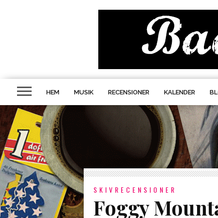
HEM
MUSIK
RECENSIONER
KALENDER
B
SKIVRECENSIONER
Foggy Mounta