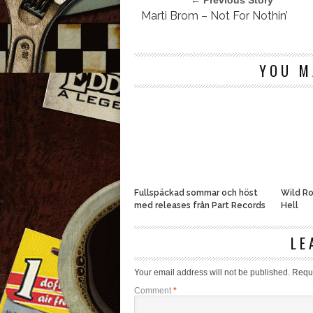
← Previous Story
Marti Brom – Not For Nothin’
YOU M
Fullspäckad sommar och höst
Wild Ro
med releases från Part Records
Hell
LE
Your email address will not be published.
Requi
Comment
*