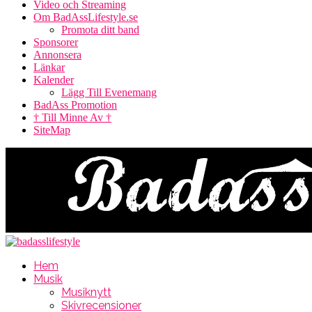
Video och Streaming
Om BadAssLifestyle.se
Promota ditt band
Sponsorer
Annonsera
Länkar
Kalender
Lägg Till Evenemang
BadAss Promotion
† Till Minne Av †
SiteMap
Hem
Musik
Musiknytt
Skivrecensioner