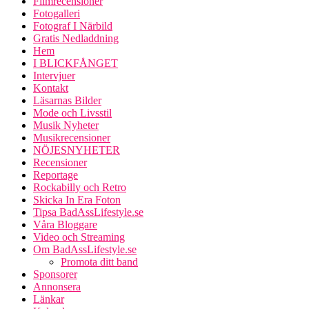
Filmrecensioner
Fotogalleri
Fotograf I Närbild
Gratis Nedladdning
Hem
I BLICKFÅNGET
Intervjuer
Kontakt
Läsarnas Bilder
Mode och Livsstil
Musik Nyheter
Musikrecensioner
NÖJESNYHETER
Recensioner
Reportage
Rockabilly och Retro
Skicka In Era Foton
Tipsa BadAssLifestyle.se
Våra Bloggare
Video och Streaming
Om BadAssLifestyle.se
Promota ditt band
Sponsorer
Annonsera
Länkar