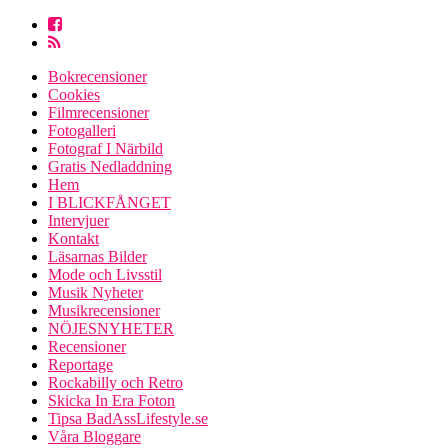
Bokrecensioner
Cookies
Filmrecensioner
Fotogalleri
Fotograf I Närbild
Gratis Nedladdning
Hem
I BLICKFÅNGET
Intervjuer
Kontakt
Läsarnas Bilder
Mode och Livsstil
Musik Nyheter
Musikrecensioner
NÖJESNYHETER
Recensioner
Reportage
Rockabilly och Retro
Skicka In Era Foton
Tipsa BadAssLifestyle.se
Våra Bloggare