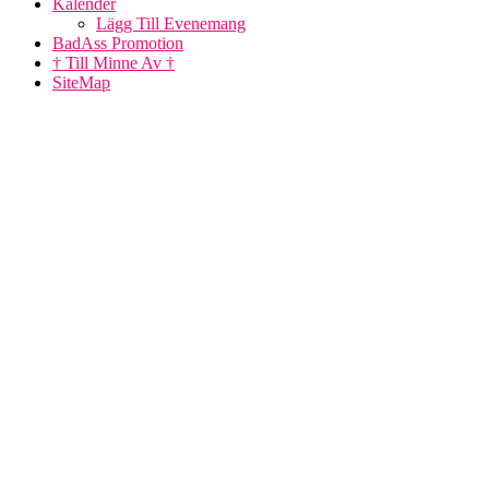
Kalender
Lägg Till Evenemang
BadAss Promotion
† Till Minne Av †
SiteMap