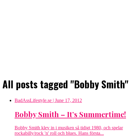
All posts tagged "Bobby Smith"
BadAssLifestyle.se
| June 17, 2012
Bobby Smith – It’s Summertime!
Bobby Smith klev in i musiken så tidigt 1980, och spelar
rockabilly/rock 'n' roll och blues. Hans första...