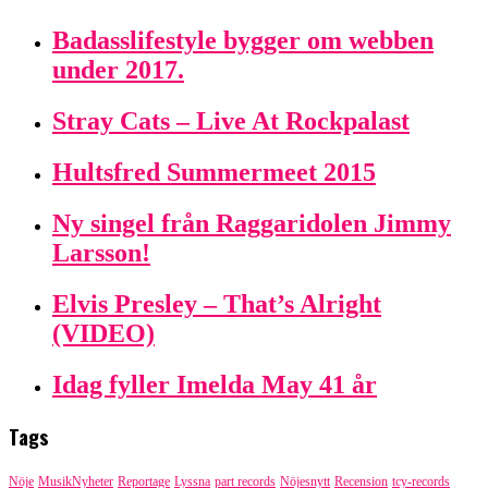
Badasslifestyle bygger om webben
under 2017.
Stray Cats – Live At Rockpalast
Hultsfred Summermeet 2015
Ny singel från Raggaridolen Jimmy
Larsson!
Elvis Presley – That’s Alright
(VIDEO)
Idag fyller Imelda May 41 år
Tags
Nöje
MusikNyheter
Reportage
Lyssna
part records
Nöjesnytt
Recension
tcy-records