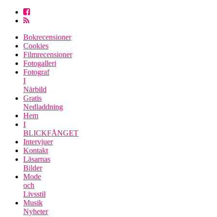
Bokrecensioner
Cookies
Filmrecensioner
Fotogalleri
Fotograf
I
Närbild
Gratis
Nedladdning
Hem
I
BLICKFÅNGET
Intervjuer
Kontakt
Läsarnas
Bilder
Mode
och
Livsstil
Musik
Nyheter