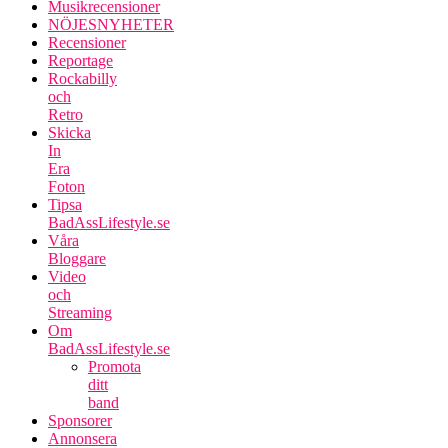
Musikrecensioner
NÖJESNYHETER
Recensioner
Reportage
Rockabilly
och
Retro
Skicka
In
Era
Foton
Tipsa
BadAssLifestyle.se
Våra
Bloggare
Video
och
Streaming
Om
BadAssLifestyle.se
Promota
ditt
band
Sponsorer
Annonsera