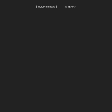
† TILL MINNE AV †
SITEMAP