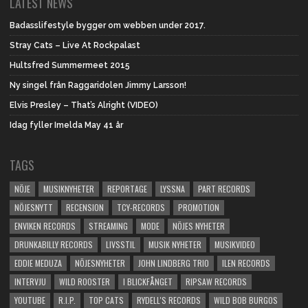
LATEST NEWS
Badasslifestyle bygger om webben under 2017.
Stray Cats – Live At Rockpalast
Hultsfred Summermeet 2015
Ny singel från Raggaridolen Jimmy Larsson!
Elvis Presley – That’s Alright (VIDEO)
Idag fyller Imelda May 41 år
TAGS
NÖJE
MUSIKNYHETER
REPORTAGE
LYSSNA
PART RECORDS
NÖJESNYTT
RECENSION
TCY-RECORDS
PROMOTION
ENVIKEN RECORDS
STREAMING
MODE
NÖJES NYHETER
DRUNKABILLY RECORDS
LIVSSTIL
MUSIK NYHETER
MUSIKVIDEO
EDDIE MEDUZA
NÖJESNYHETER
JOHN LINDBERG TRIO
ILEN RECORDS
INTERVJU
WILD ROOSTER
I BLICKFÅNGET
RIPSAW RECORDS
YOUTUBE
R.I.P.
TOP CATS
RYDELL'S RECORDS
WILD BOB BURGOS