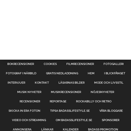
BOKRECENSIONER
COOKIES
FILMRECENSIONER
FOTOGALLERI
FOTOGRAF I NÄRBILD
GRATIS NEDLADDNING
HEM
I BLICKFÅNGET
INTERVJUER
KONTAKT
LÄSARNAS BILDER
MODE OCH LIVSSTIL
MUSIK NYHETER
MUSIKRECENSIONER
NÖJESNYHETER
RECENSIONER
REPORTAGE
ROCKABILLY OCH RETRO
SKICKA IN ERA FOTON
TIPSA BADASSLIFESTYLE.SE
VÅRA BLOGGARE
VIDEO OCH STREAMING
OM BADASSLIFESTYLE.SE
SPONSORER
ANNONSERA
LÄNKAR
KALENDER
BADASS PROMOTION