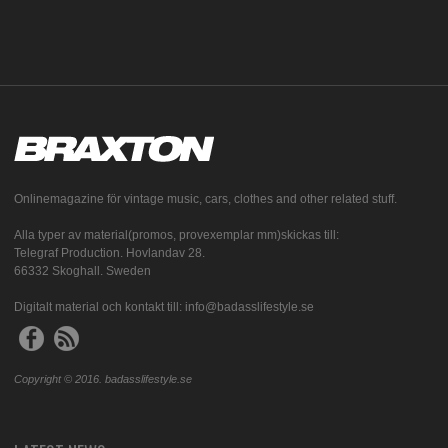
Onlinemagazine för vintage music, cars, clothes and other related stuff.
Alla typer av material(promos, provexemplar mm)skickas till:
Telegraf Production. Hovlandav 28.
66332 Skoghall. Sweden
Digitalt material och kontakt till: info@badasslifestyle.se
Copyright © 2016. badasslifestyle.se