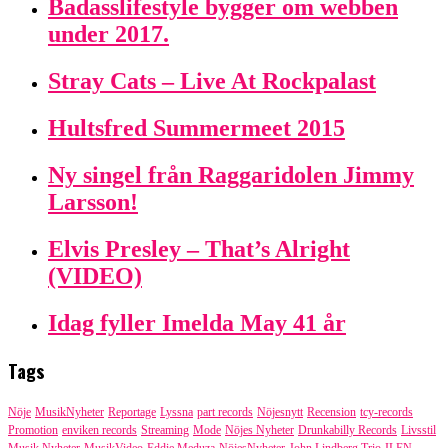
Badasslifestyle bygger om webben
under 2017.
Stray Cats – Live At Rockpalast
Hultsfred Summermeet 2015
Ny singel från Raggaridolen Jimmy
Larsson!
Elvis Presley – That’s Alright
(VIDEO)
Idag fyller Imelda May 41 år
Tags
Nöje
MusikNyheter
Reportage
Lyssna
part records
Nöjesnytt
Recension
tcy-records
Promotion
enviken records
Streaming
Mode
Nöjes Nyheter
Drunkabilly Records
Livsstil