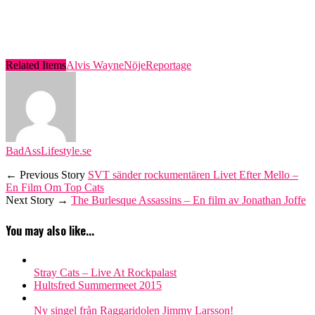
Related Items
Alvis Wayne
Nöje
Reportage
BadAssLifestyle.se
← Previous Story
SVT sänder rockumentären Livet Efter Mello –
En Film Om Top Cats
Next Story →
The Burlesque Assassins – En film av Jonathan Joffe
You may also like...
Stray Cats – Live At Rockpalast
Hultsfred Summermeet 2015
Ny singel från Raggaridolen Jimmy Larsson!