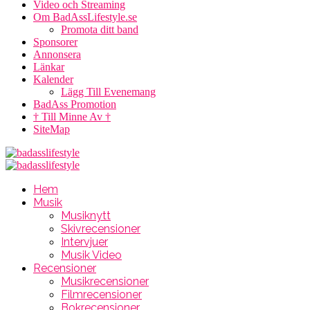
Video och Streaming
Om BadAssLifestyle.se
Promota ditt band
Sponsorer
Annonsera
Länkar
Kalender
Lägg Till Evenemang
BadAss Promotion
† Till Minne Av †
SiteMap
Hem
Musik
Musiknytt
Skivrecensioner
Intervjuer
Musik Video
Recensioner
Musikrecensioner
Filmrecensioner
Bokrecensioner