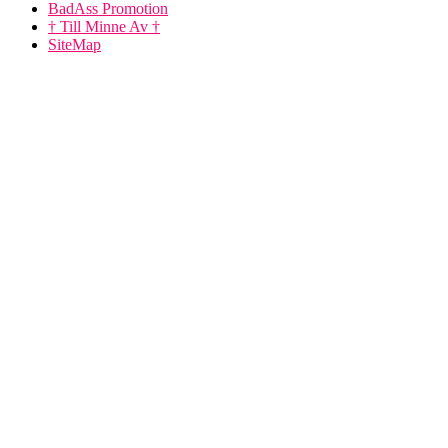
BadAss Promotion
† Till Minne Av †
SiteMap