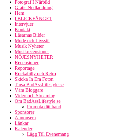
Fotograf I Närbild
Gratis Nedladdning
Hem
I BLICKFÅNGET
Intervjuer
Kontakt
Läsarnas Bilder
Mode och Livsstil
Musik Nyheter
Musikrecensioner
NÖJESNYHETER
Recensioner
Reportage
Rockabilly och Retro
Skicka In Era Foton
Tipsa BadAssLifestyle.se
Våra Bloggare
Video och Streaming
Om BadAssLifestyle.se
Promota ditt band
Sponsorer
Annonsera
Länkar
Kalender
Lägg Till Evenemang