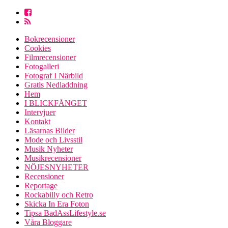
Bokrecensioner
Cookies
Filmrecensioner
Fotogalleri
Fotograf I Närbild
Gratis Nedladdning
Hem
I BLICKFÅNGET
Intervjuer
Kontakt
Läsarnas Bilder
Mode och Livsstil
Musik Nyheter
Musikrecensioner
NÖJESNYHETER
Recensioner
Reportage
Rockabilly och Retro
Skicka In Era Foton
Tipsa BadAssLifestyle.se
Våra Bloggare