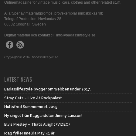
Onlinemagazine för vintage music, cars, clothes and other related stuff.
Alla typer av material(promos, provexemplar mm)skickas till:
Telegraf Production. Hovlandav 28.
66332 Skoghall. Sweden
Digitalt material och kontakt till: info@badasslifestyle.se
Copyright © 2016. badasslifestyle.se
LATEST NEWS
Badasslifestyle bygger om webben under 2017.
Stray Cats – Live At Rockpalast
Hultsfred Summermeet 2015
Ny singel från Raggaridolen Jimmy Larsson!
Elvis Presley – That’s Alright (VIDEO)
Idag fyller Imelda May 41 år