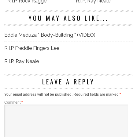
R.I.P. Rock Ragge
R.I.P. Ray Neale
YOU MAY ALSO LIKE...
Eddie Meduza ” Body-Building ” (VIDEO)
R.I.P Freddie Fingers Lee
R.I.P. Ray Neale
LEAVE A REPLY
Your email address will not be published.
Required fields are marked
*
Comment
*