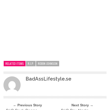
RELATED ITEMS
R.I.P.
ROBIN JOHNSON
BadAssLifestyle.se
← Previous Story
Next Story →