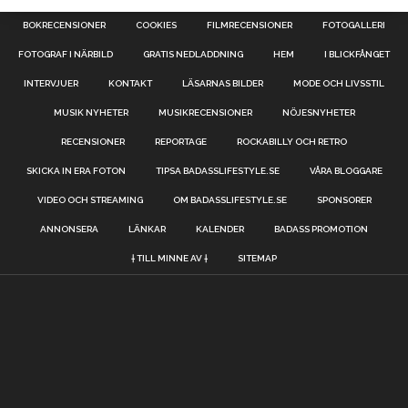
BOKRECENSIONER
COOKIES
FILMRECENSIONER
FOTOGALLERI
FOTOGRAF I NÄRBILD
GRATIS NEDLADDNING
HEM
I BLICKFÅNGET
INTERVJUER
KONTAKT
LÄSARNAS BILDER
MODE OCH LIVSSTIL
MUSIK NYHETER
MUSIKRECENSIONER
NÖJESNYHETER
RECENSIONER
REPORTAGE
ROCKABILLY OCH RETRO
SKICKA IN ERA FOTON
TIPSA BADASSLIFESTYLE.SE
VÅRA BLOGGARE
VIDEO OCH STREAMING
OM BADASSLIFESTYLE.SE
SPONSORER
ANNONSERA
LÄNKAR
KALENDER
BADASS PROMOTION
† TILL MINNE AV †
SITEMAP