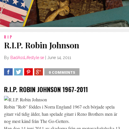
RIP
R.I.P. Robin Johnson
By
BadAssLifestyle.se
|
June 14, 2011
0 COMMENTS
SHARE
TWEET
SHARE
SHARE
R.I.P. ROBIN JOHNSON 1967-2011
Robin ”Rob” föddes i Norra England 1967 och började spela
gitarr vid tidig ålder, han spelade gitarr i Reno Brothers men är
nog mest känd från The Go-Getters.
Han dog 14 juni 2011 av skadorna från en motorcykelolycka 13