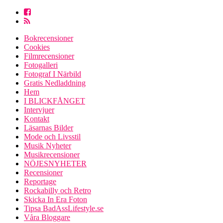
Bokrecensioner
Cookies
Filmrecensioner
Fotogalleri
Fotograf I Närbild
Gratis Nedladdning
Hem
I BLICKFÅNGET
Intervjuer
Kontakt
Läsarnas Bilder
Mode och Livsstil
Musik Nyheter
Musikrecensioner
NÖJESNYHETER
Recensioner
Reportage
Rockabilly och Retro
Skicka In Era Foton
Tipsa BadAssLifestyle.se
Våra Bloggare