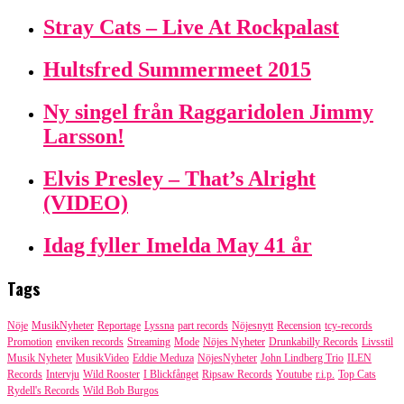
Stray Cats – Live At Rockpalast
Hultsfred Summermeet 2015
Ny singel från Raggaridolen Jimmy
Larsson!
Elvis Presley – That’s Alright
(VIDEO)
Idag fyller Imelda May 41 år
Tags
Nöje
MusikNyheter
Reportage
Lyssna
part records
Nöjesnytt
Recension
tcy-records
Promotion
enviken records
Streaming
Mode
Nöjes Nyheter
Drunkabilly Records
Livsstil
Musik Nyheter
MusikVideo
Eddie Meduza
NöjesNyheter
John Lindberg Trio
ILEN
Records
Intervju
Wild Rooster
I Blickfånget
Ripsaw Records
Youtube
r.i.p.
Top Cats
Rydell's Records
Wild Bob Burgos