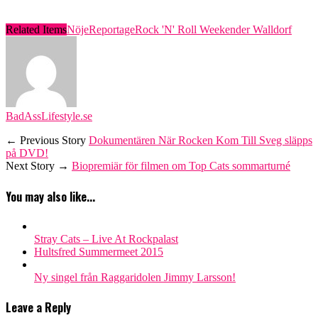
Related Items
Nöje
Reportage
Rock 'N' Roll Weekender Walldorf
BadAssLifestyle.se
← Previous Story
Dokumentären När Rocken Kom Till Sveg släpps
på DVD!
Next Story →
Biopremiär för filmen om Top Cats sommarturné
You may also like...
Stray Cats – Live At Rockpalast
Hultsfred Summermeet 2015
Ny singel från Raggaridolen Jimmy Larsson!
Leave a Reply