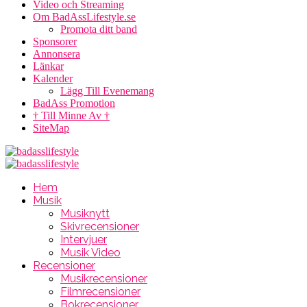
Video och Streaming
Om BadAssLifestyle.se
Promota ditt band
Sponsorer
Annonsera
Länkar
Kalender
Lägg Till Evenemang
BadAss Promotion
† Till Minne Av †
SiteMap
Hem
Musik
Musiknytt
Skivrecensioner
Intervjuer
Musik Video
Recensioner
Musikrecensioner
Filmrecensioner
Bokrecensioner