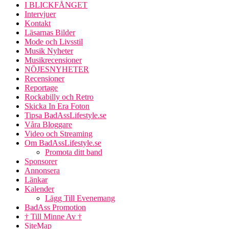
I BLICKFÅNGET
Intervjuer
Kontakt
Läsarnas Bilder
Mode och Livsstil
Musik Nyheter
Musikrecensioner
NÖJESNYHETER
Recensioner
Reportage
Rockabilly och Retro
Skicka In Era Foton
Tipsa BadAssLifestyle.se
Våra Bloggare
Video och Streaming
Om BadAssLifestyle.se
Promota ditt band
Sponsorer
Annonsera
Länkar
Kalender
Lägg Till Evenemang
BadAss Promotion
† Till Minne Av †
SiteMap