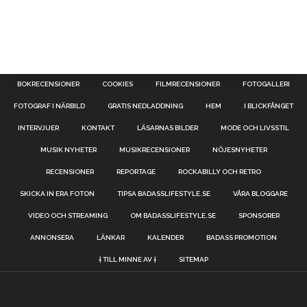
BOKRECENSIONER
COOKIES
FILMRECENSIONER
FOTOGALLERI
FOTOGRAF I NÄRBILD
GRATIS NEDLADDNING
HEM
I BLICKFÅNGET
INTERVJUER
KONTAKT
LÄSARNAS BILDER
MODE OCH LIVSSTIL
MUSIK NYHETER
MUSIKRECENSIONER
NÖJESNYHETER
RECENSIONER
REPORTAGE
ROCKABILLY OCH RETRO
SKICKA IN ERA FOTON
TIPSA BADASSLIFESTYLE.SE
VÅRA BLOGGARE
VIDEO OCH STREAMING
OM BADASSLIFESTYLE.SE
SPONSORER
ANNONSERA
LÄNKAR
KALENDER
BADASS PROMOTION
† TILL MINNE AV †
SITEMAP