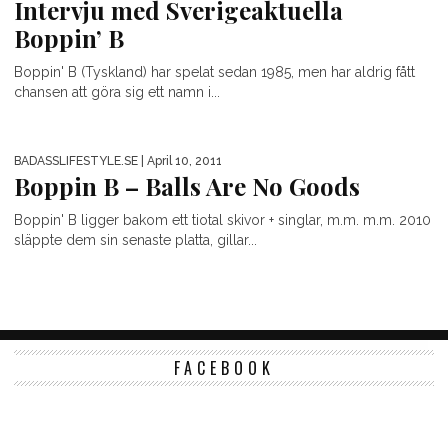
Intervju med Sverigeaktuella
Boppin’ B
Boppin' B (Tyskland) har spelat sedan 1985, men har aldrig fått
chansen att göra sig ett namn i...
BADASSLIFESTYLE.SE
| April 10, 2011
Boppin B – Balls Are No Goods
Boppin' B ligger bakom ett tiotal skivor + singlar, m.m. m.m. 2010
släppte dem sin senaste platta, gillar...
FACEBOOK