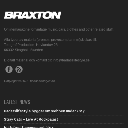
Onlinemagazine för vintage music, cars, clothes and other related stuff.
Alla typer av material(promos, provexemplar mm)skickas till:
Telegraf Production. Hovlandav 28.
66332 Skoghall. Sweden
Digitalt material och kontakt till: info@badasslifestyle.se
Copyright © 2016. badasslifestyle.se
LATEST NEWS
Badasslifestyle bygger om webben under 2017.
Stray Cats – Live At Rockpalast
Hultsfred Summermeet 2015