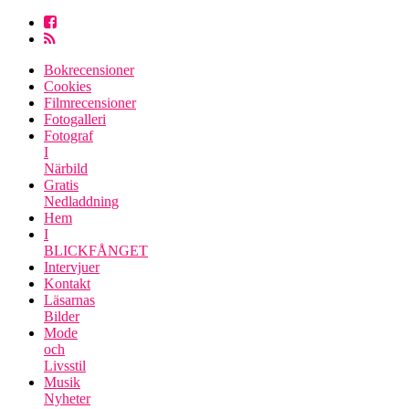
Bokrecensioner
Cookies
Filmrecensioner
Fotogalleri
Fotograf
I
Närbild
Gratis
Nedladdning
Hem
I
BLICKFÅNGET
Intervjuer
Kontakt
Läsarnas
Bilder
Mode
och
Livsstil
Musik
Nyheter