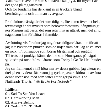
Välter säkert även de som somnat/däckat p.g.a. för mycket av
det goda på raggarfesten.
Och för brudarna har de klämt in en tryckare bland
bensinångorna och dimman av avgaser.
Produktionsmässigt är det som tidigare, lite demo över det hela,
textmässigt är det mycket som behöver förbättras, Sångmässigt
gör Magnus sitt bästa, det som retar mig är uttalet, men det är ju
något som kan förbättras i framtiden.
Avslutningsvis föredrar jag nog deras tidigare låtar, inte för att
jag inte tycker om punken som de höjer fram här. Jag är väl mer
en rock ‘n’ roll snubbe som börjar bli gammal och gaggig.
Till trots det punkiga känns det lite som Hurriganes på något
sjukt sätt på rock ‘n’ roll låtarna som Today I Go To Hell bjuder
på.
Jag ser fram emot att få höra mer av dessa gubbar, jag citerar en
titel på en av deras låtar som jag tycker passar skitbra att avsluta
denna recension med som sätter ett finger på vilka The
Nailheads Trio är:
“We Brake For Nobody”
Låtlista:
01. Sad To See You Leave
02. Hardworking Man
03. Always Behind
04. Today I Go To Hell