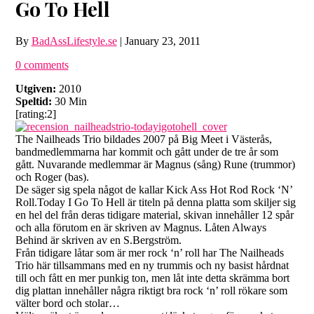
Go To Hell
By
BadAssLifestyle.se
|
January 23, 2011
0 comments
Utgiven:
2010
Speltid:
30 Min
[rating:2]
The Nailheads Trio bildades 2007 på Big Meet i Västerås,
bandmedlemmarna har kommit och gått under de tre år som
gått. Nuvarande medlemmar är Magnus (sång) Rune (trummor)
och Roger (bas).
De säger sig spela något de kallar Kick Ass Hot Rod Rock ‘N’
Roll.Today I Go To Hell är titeln på denna platta som skiljer sig
en hel del från deras tidigare material, skivan innehåller 12 spår
och alla förutom en är skriven av Magnus. Låten Always
Behind är skriven av en S.Bergström.
Från tidigare låtar som är mer rock ‘n’ roll har The Nailheads
Trio här tillsammans med en ny trummis och ny basist hårdnat
till och fått en mer punkig ton, men låt inte detta skrämma bort
dig plattan innehåller några riktigt bra rock ‘n’ roll rökare som
välter bord och stolar…