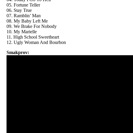
05. Fortune Teller
06. Stay True
07. Ramblin’ Man
08. My Baby Left Me
09. We Brake For Nobody
10. My Marielle
11. High School Sweetheart
12. Ugly Woman And Bourbon
Smakprov: