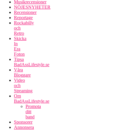
Musikrecensioner
NÖJESNYHETER
Recensioner
Reportage
Rockabilly
och
Retro
Skicka
In
Era
Foton
Tipsa
BadAssLifestyle.se
Våra
Bloggare
Video
och
Streaming
Om
BadAssLifestyle.se
Promota
ditt
band
Sponsorer
Annonsera