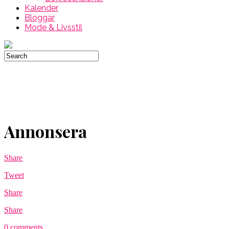
Kalender
Bloggar
Mode & Livsstil
Annonsera
Share
Tweet
Share
Share
0 comments