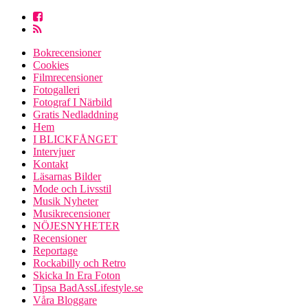
Bokrecensioner
Cookies
Filmrecensioner
Fotogalleri
Fotograf I Närbild
Gratis Nedladdning
Hem
I BLICKFÅNGET
Intervjuer
Kontakt
Läsarnas Bilder
Mode och Livsstil
Musik Nyheter
Musikrecensioner
NÖJESNYHETER
Recensioner
Reportage
Rockabilly och Retro
Skicka In Era Foton
Tipsa BadAssLifestyle.se
Våra Bloggare