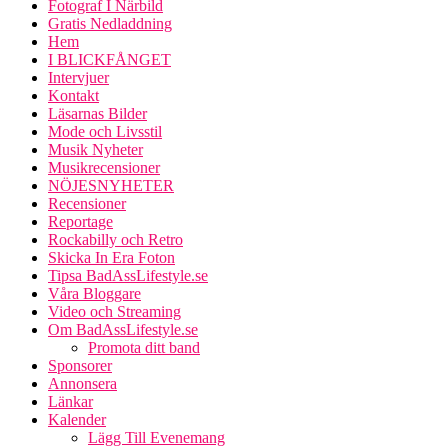
Fotograf I Närbild
Gratis Nedladdning
Hem
I BLICKFÅNGET
Intervjuer
Kontakt
Läsarnas Bilder
Mode och Livsstil
Musik Nyheter
Musikrecensioner
NÖJESNYHETER
Recensioner
Reportage
Rockabilly och Retro
Skicka In Era Foton
Tipsa BadAssLifestyle.se
Våra Bloggare
Video och Streaming
Om BadAssLifestyle.se
Promota ditt band
Sponsorer
Annonsera
Länkar
Kalender
Lägg Till Evenemang