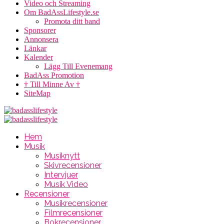
Video och Streaming
Om BadAssLifestyle.se
Promota ditt band
Sponsorer
Annonsera
Länkar
Kalender
Lägg Till Evenemang
BadAss Promotion
† Till Minne Av †
SiteMap
Hem
Musik
Musiknytt
Skivrecensioner
Intervjuer
Musik Video
Recensioner
Musikrecensioner
Filmrecensioner
Bokrecensioner