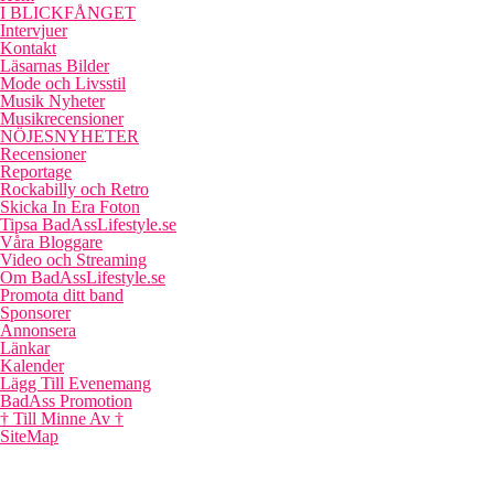
I BLICKFÅNGET
Intervjuer
Kontakt
Läsarnas Bilder
Mode och Livsstil
Musik Nyheter
Musikrecensioner
NÖJESNYHETER
Recensioner
Reportage
Rockabilly och Retro
Skicka In Era Foton
Tipsa BadAssLifestyle.se
Våra Bloggare
Video och Streaming
Om BadAssLifestyle.se
Promota ditt band
Sponsorer
Annonsera
Länkar
Kalender
Lägg Till Evenemang
BadAss Promotion
† Till Minne Av †
SiteMap