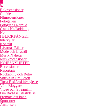
Bokrecensioner
Cookies
Filmrecensioner
Fotogalleri
Fotograf I Närbild
Gratis Nedladdning
Hem
I BLICKFÅNGET
Intervjuer
Kontakt
Läsarnas Bilder
Mode och Livsstil
Musik Nyheter
Musikrecensioner
NÖJESNYHETER
Recensioner
Reportage
Rockabilly och Retro
Skicka In Era Foton
Tipsa BadAssLifestyle.se
Våra Bloggare
Video och Streaming
Om BadAssLifestyle.se
Promota ditt band
Sponsorer
Annonsera