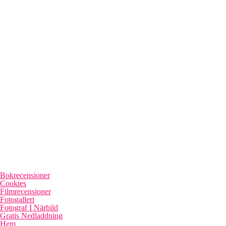
Bokrecensioner
Cookies
Filmrecensioner
Fotogalleri
Fotograf I Närbild
Gratis Nedladdning
Hem