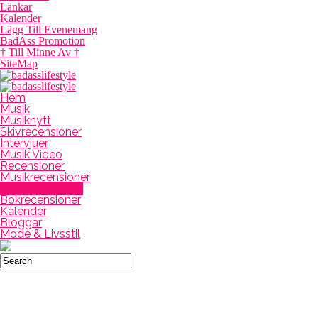
Länkar
Kalender
Lägg Till Evenemang
BadAss Promotion
† Till Minne Av †
SiteMap
Hem
Musik
Musiknytt
Skivrecensioner
Intervjuer
Musik Video
Recensioner
Musikrecensioner
Filmrecensioner
Bokrecensioner
Kalender
Bloggar
Mode & Livsstil