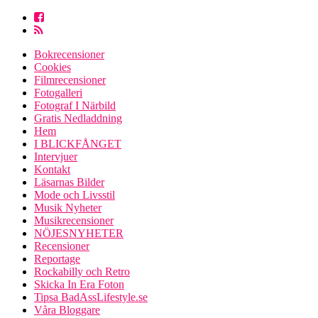
Bokrecensioner
Cookies
Filmrecensioner
Fotogalleri
Fotograf I Närbild
Gratis Nedladdning
Hem
I BLICKFÅNGET
Intervjuer
Kontakt
Läsarnas Bilder
Mode och Livsstil
Musik Nyheter
Musikrecensioner
NÖJESNYHETER
Recensioner
Reportage
Rockabilly och Retro
Skicka In Era Foton
Tipsa BadAssLifestyle.se
Våra Bloggare