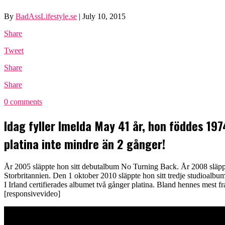
By
BadAssLifestyle.se
|
July 10, 2015
Share
Tweet
Share
Share
0 comments
Idag fyller Imelda May 41 år, hon föddes 197
platina inte mindre än 2 gånger!
År 2005 släppte hon sitt debutalbum No Turning Back. År 2008 släppte
Storbritannien. Den 1 oktober 2010 släppte hon sitt tredje studioalb
I Irland certifierades albumet två gånger platina. Bland hennes mes
[responsivevideo]