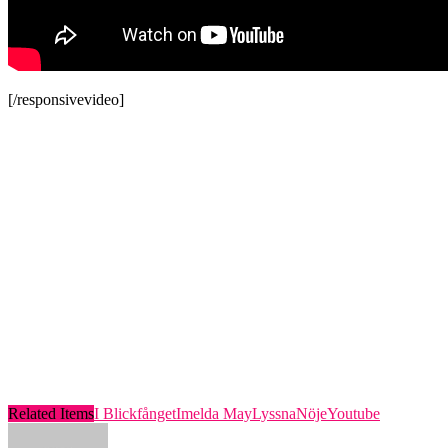
[/responsivevideo]
Related Items
I Blickfånget
Imelda May
Lyssna
Nöje
Youtube