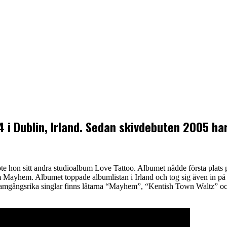
4 i Dublin, Irland. Sedan skivdebuten 2005 har
 hon sitt andra studioalbum Love Tattoo. Albumet nådde första plats p
um Mayhem. Albumet toppade albumlistan i Irland och tog sig även in på
t framgångsrika singlar finns låtarna “Mayhem”, “Kentish Town Waltz” 