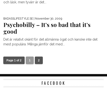
och läsk, men tyvärr är det...
BADASSLIFESTYLE.SE
| November 30, 2009
Psychobilly – It’s so bad that it’s
good
Det är relativt okänt för det allmänna ögat och kanske inte det
mest populära. Många jämför det med...
Page 1 of 2
1
2
FACEBOOK