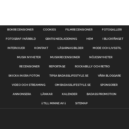
BOKRECENSIONER
COOKIES
FILMRECENSIONER
FOTOGALLERI
FOTOGRAF I NÄRBILD
GRATIS NEDLADDNING
HEM
I BLICKFÅNGET
INTERVJUER
KONTAKT
LÄSARNAS BILDER
MODE OCH LIVSSTIL
MUSIK NYHETER
MUSIKRECENSIONER
NÖJESNYHETER
RECENSIONER
REPORTAGE
ROCKABILLY OCH RETRO
SKICKA IN ERA FOTON
TIPSA BADASSLIFESTYLE.SE
VÅRA BLOGGARE
VIDEO OCH STREAMING
OM BADASSLIFESTYLE.SE
SPONSORER
ANNONSERA
LÄNKAR
KALENDER
BADASS PROMOTION
† TILL MINNE AV †
SITEMAP