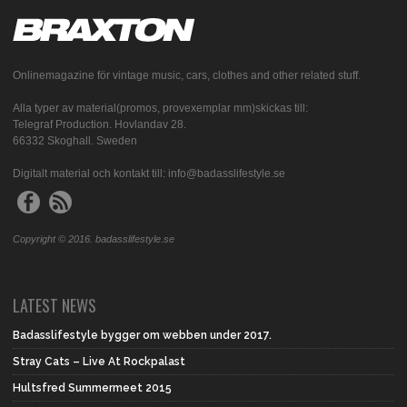
Onlinemagazine för vintage music, cars, clothes and other related stuff.
Alla typer av material(promos, provexemplar mm)skickas till:
Telegraf Production. Hovlandav 28.
66332 Skoghall. Sweden
Digitalt material och kontakt till: info@badasslifestyle.se
Copyright © 2016. badasslifestyle.se
LATEST NEWS
Badasslifestyle bygger om webben under 2017.
Stray Cats – Live At Rockpalast
Hultsfred Summermeet 2015