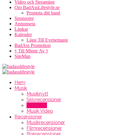
Video och Streaming
Om BadAssLifestyle.se
Promota ditt band
Sponsorer
Annonsera
Länkar
Kalender
Lägg Till Evenemang
BadAss Promotion
† Till Minne Av †
SiteMap
Hem
Musik
Musiknytt
Skivrecensioner
Intervjuer
Musik Video
Recensioner
Musikrecensioner
Filmrecensioner
Bokrecensioner