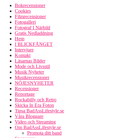
Bokrecensioner
Cookies
Filmrecensioner
Fotogalleri
Fotograf I Närbild
Gratis Nedladdning
Hem
I BLICKFÅNGET
Intervjuer
Kontakt
Läsarnas Bilder
Mode och Livsstil
Musik Nyheter
Musikrecensioner
NÖJESNYHETER
Recensioner
Reportage
Rockabilly och Retro
Skicka In Era Foton
Tipsa BadAssLifestyle.se
Våra Bloggare
Video och Streaming
Om BadAssLifestyle.se
Promota ditt band