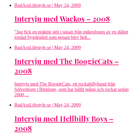
BadAssLifestyle.se
| May 24, 2009
Intervju med Wackos – 2008
"Jag fick en präktig stöt i näsan från mikrofonen av en dåligt
jordad bygdegård som genast blev helt...
BadAssLifestyle.se
| May 24, 2009
Intervju med The BoogieCats –
2008
Intervju med The BoogieCats, ett rockabillyband från
Sölvesborg i Blekinge, som har hållit igång och rockat sedan
2000,...
BadAssLifestyle.se
| May 24, 2009
Intervju med Hellbilly Boys –
2008