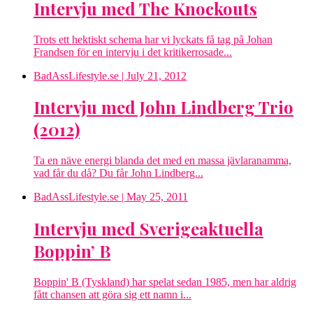
Intervju med The Knockouts
Trots ett hektiskt schema har vi lyckats få tag på Johan
Frandsen för en intervju i det kritikerrosade...
BadAssLifestyle.se
| July 21, 2012
Intervju med John Lindberg Trio
(2012)
Ta en näve energi blanda det med en massa jävlaranamma,
vad får du då? Du får John Lindberg...
BadAssLifestyle.se
| May 25, 2011
Intervju med Sverigeaktuella
Boppin’ B
Boppin' B (Tyskland) har spelat sedan 1985, men har aldrig
fått chansen att göra sig ett namn i...