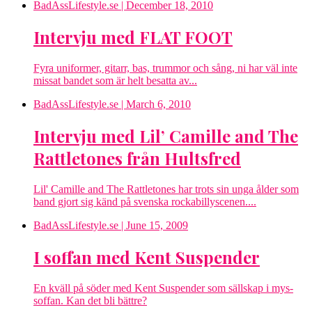
BadAssLifestyle.se
| December 18, 2010
Intervju med FLAT FOOT
Fyra uniformer, gitarr, bas, trummor och sång, ni har väl inte
missat bandet som är helt besatta av...
BadAssLifestyle.se
| March 6, 2010
Intervju med Lil’ Camille and The
Rattletones från Hultsfred
Lil' Camille and The Rattletones har trots sin unga ålder som
band gjort sig känd på svenska rockabillyscenen....
BadAssLifestyle.se
| June 15, 2009
I soffan med Kent Suspender
En kväll på söder med Kent Suspender som sällskap i mys-
soffan. Kan det bli bättre?