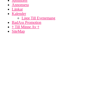
Sponsorer
Annonsera
Länkar
Kalender
Lägg Till Evenemang
BadAss Promotion
† Till Minne Av †
SiteMap