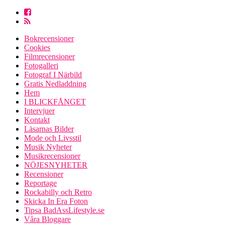
Bokrecensioner
Cookies
Filmrecensioner
Fotogalleri
Fotograf I Närbild
Gratis Nedladdning
Hem
I BLICKFÅNGET
Intervjuer
Kontakt
Läsarnas Bilder
Mode och Livsstil
Musik Nyheter
Musikrecensioner
NÖJESNYHETER
Recensioner
Reportage
Rockabilly och Retro
Skicka In Era Foton
Tipsa BadAssLifestyle.se
Våra Bloggare