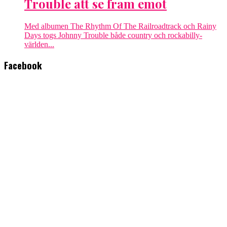
Trouble att se fram emot
Med albumen The Rhythm Of The Railroadtrack och Rainy
Days togs Johnny Trouble både country och rockabilly-
världen...
Facebook