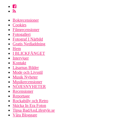
Bokrecensioner
Cookies
Filmrecensioner
Fotogalleri
Fotograf I Närbild
Gratis Nedladdning
Hem
I BLICKFÅNGET
Intervjuer
Kontakt
Läsarnas Bilder
Mode och Livsstil
Musik Nyheter
Musikrecensioner
NÖJESNYHETER
Recensioner
Reportage
Rockabilly och Retro
Skicka In Era Foton
Tipsa BadAssLifestyle.se
Våra Bloggare