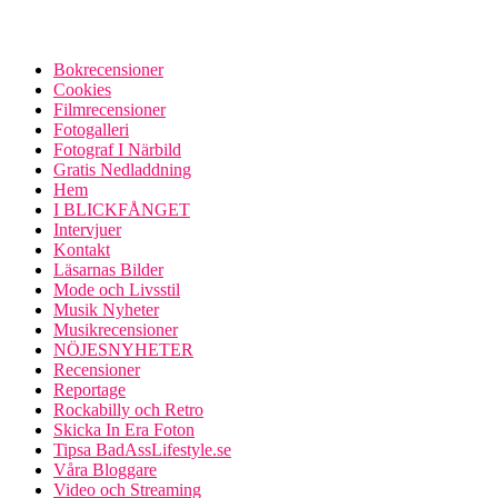
Bokrecensioner
Cookies
Filmrecensioner
Fotogalleri
Fotograf I Närbild
Gratis Nedladdning
Hem
I BLICKFÅNGET
Intervjuer
Kontakt
Läsarnas Bilder
Mode och Livsstil
Musik Nyheter
Musikrecensioner
NÖJESNYHETER
Recensioner
Reportage
Rockabilly och Retro
Skicka In Era Foton
Tipsa BadAssLifestyle.se
Våra Bloggare
Video och Streaming