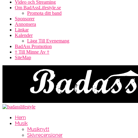
Video och Streaming
Om BadAssLifestyle.se
Promota ditt band
Sponsorer
Annonsera
Länkar
Kalender
Lägg Till Evenemang
BadAss Promotion
† Till Minne Av †
SiteMap
Hem
Musik
Musiknytt
Skivrecensioner