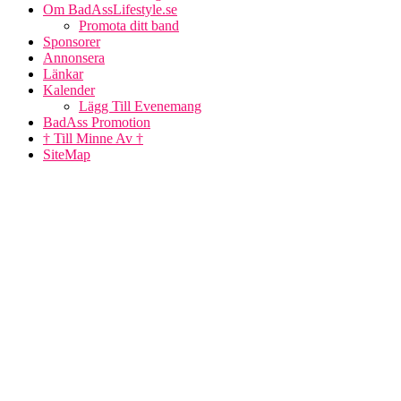
Om BadAssLifestyle.se
Promota ditt band
Sponsorer
Annonsera
Länkar
Kalender
Lägg Till Evenemang
BadAss Promotion
† Till Minne Av †
SiteMap