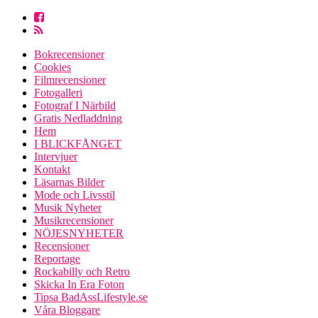
Bokrecensioner
Cookies
Filmrecensioner
Fotogalleri
Fotograf I Närbild
Gratis Nedladdning
Hem
I BLICKFÅNGET
Intervjuer
Kontakt
Läsarnas Bilder
Mode och Livsstil
Musik Nyheter
Musikrecensioner
NÖJESNYHETER
Recensioner
Reportage
Rockabilly och Retro
Skicka In Era Foton
Tipsa BadAssLifestyle.se
Våra Bloggare