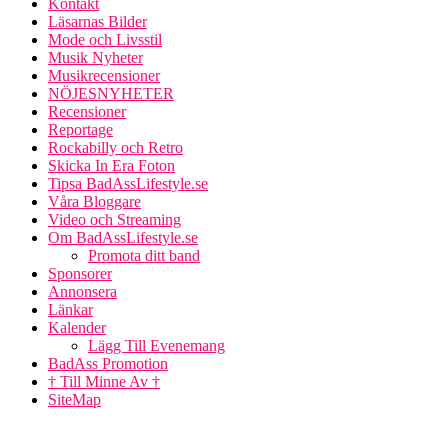
Kontakt
Läsarnas Bilder
Mode och Livsstil
Musik Nyheter
Musikrecensioner
NÖJESNYHETER
Recensioner
Reportage
Rockabilly och Retro
Skicka In Era Foton
Tipsa BadAssLifestyle.se
Våra Bloggare
Video och Streaming
Om BadAssLifestyle.se
Promota ditt band
Sponsorer
Annonsera
Länkar
Kalender
Lägg Till Evenemang
BadAss Promotion
† Till Minne Av †
SiteMap