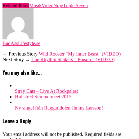
Related Items
MusikVideo
Nöje
Triple Seven
BadAssLifestyle.se
← Previous Story
Wild Rooster “My Inner Beast” (VIDEO)
Next Story →
The Rhythm Shakers ” Poison ” (VIDEO)
You may also like...
Stray Cats – Live At Rockpalast
Hultsfred Summermeet 2015
Ny singel från Raggaridolen Jimmy Larsson!
Leave a Reply
Your email address will not be published.
Required fields are