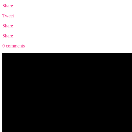
Share
Tweet
Share
Share
0 comments