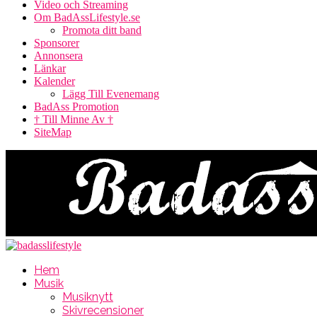
Video och Streaming
Om BadAssLifestyle.se
Promota ditt band
Sponsorer
Annonsera
Länkar
Kalender
Lägg Till Evenemang
BadAss Promotion
† Till Minne Av †
SiteMap
Hem
Musik
Musiknytt
Skivrecensioner