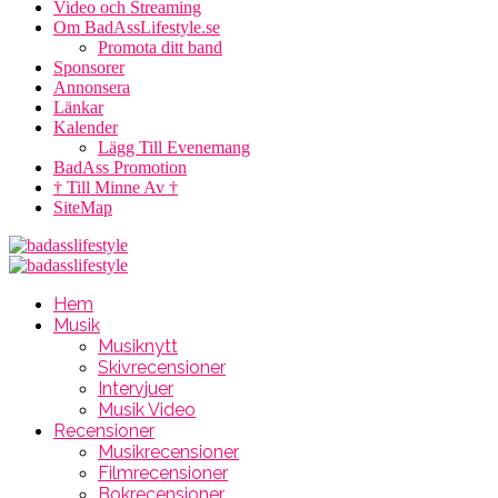
Video och Streaming
Om BadAssLifestyle.se
Promota ditt band
Sponsorer
Annonsera
Länkar
Kalender
Lägg Till Evenemang
BadAss Promotion
† Till Minne Av †
SiteMap
Hem
Musik
Musiknytt
Skivrecensioner
Intervjuer
Musik Video
Recensioner
Musikrecensioner
Filmrecensioner
Bokrecensioner