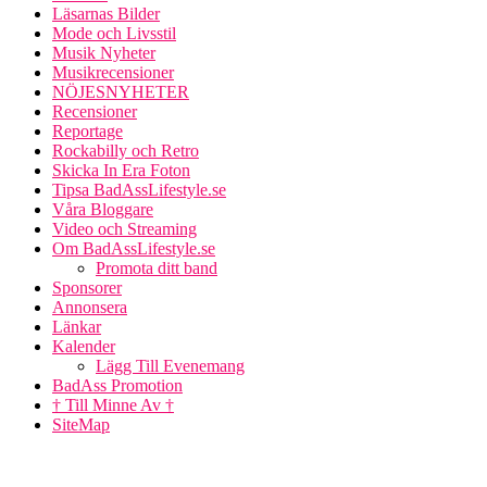
Läsarnas Bilder
Mode och Livsstil
Musik Nyheter
Musikrecensioner
NÖJESNYHETER
Recensioner
Reportage
Rockabilly och Retro
Skicka In Era Foton
Tipsa BadAssLifestyle.se
Våra Bloggare
Video och Streaming
Om BadAssLifestyle.se
Promota ditt band
Sponsorer
Annonsera
Länkar
Kalender
Lägg Till Evenemang
BadAss Promotion
† Till Minne Av †
SiteMap