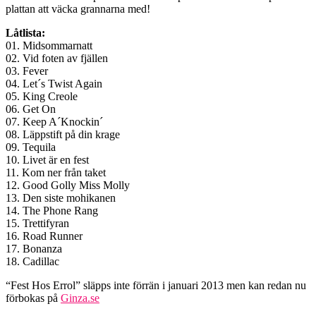
plattan att väcka grannarna med!
Låtlista:
01. Midsommarnatt
02. Vid foten av fjällen
03. Fever
04. Let´s Twist Again
05. King Creole
06. Get On
07. Keep A´Knockin´
08. Läppstift på din krage
09. Tequila
10. Livet är en fest
11. Kom ner från taket
12. Good Golly Miss Molly
13. Den siste mohikanen
14. The Phone Rang
15. Trettifyran
16. Road Runner
17. Bonanza
18. Cadillac
“Fest Hos Errol” släpps inte förrän i januari 2013 men kan redan nu
förbokas på
Ginza.se