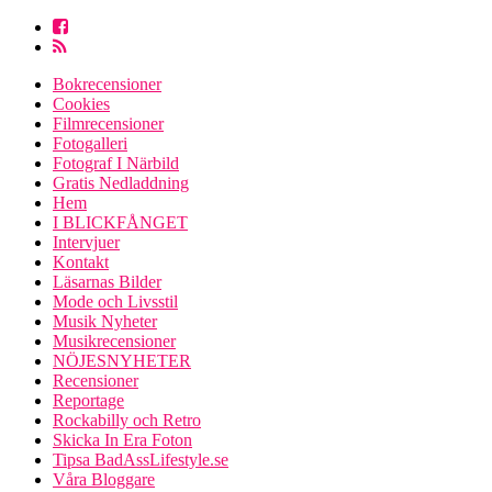
Bokrecensioner
Cookies
Filmrecensioner
Fotogalleri
Fotograf I Närbild
Gratis Nedladdning
Hem
I BLICKFÅNGET
Intervjuer
Kontakt
Läsarnas Bilder
Mode och Livsstil
Musik Nyheter
Musikrecensioner
NÖJESNYHETER
Recensioner
Reportage
Rockabilly och Retro
Skicka In Era Foton
Tipsa BadAssLifestyle.se
Våra Bloggare