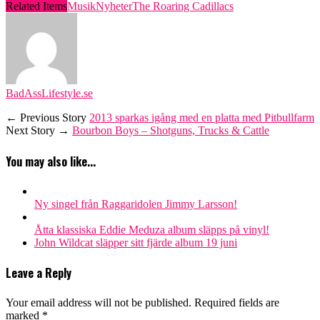
Related Items
MusikNyheter
The Roaring Cadillacs
BadAssLifestyle.se
← Previous Story
2013 sparkas igång med en platta med Pitbullfarm
Next Story →
Bourbon Boys – Shotguns, Trucks & Cattle
You may also like...
Ny singel från Raggaridolen Jimmy Larsson!
Åtta klassiska Eddie Meduza album släpps på vinyl!
John Wildcat släpper sitt fjärde album 19 juni
Leave a Reply
Your email address will not be published.
Required fields are
marked
*