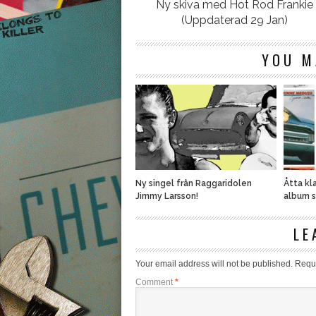
Ny skiva med Hot Rod Frankie
(Uppdaterad 29 Jan)
YOU M
Ny singel från Raggaridolen
Åtta kl
Jimmy Larsson!
album s
LE
Your email address will not be published.
Requi
Comment
*