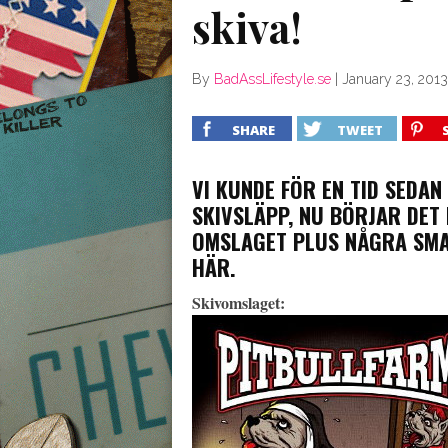
skiva!
By
BadAssLifestyle.se
|
January 23, 2013
SHARE
TWEET
VI KUNDE FÖR EN TID SEDA
SKIVSLÄPP, NU BÖRJAR DET
OMSLAGET PLUS NÅGRA SMA
HÄR.
Skivomslaget: