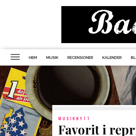
HEM
MUSIK
RECENSIONER
KALENDER
B
MUSIKNYTT
Favorit i rep