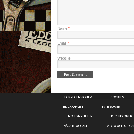
Name
*
Email
*
Website
BOKRECENSIONER
COOKIES
I BLICKFÅNGET
INTERVJUER
NÖJESNYHETER
RECENSIONER
VÅRA BLOGGARE
VIDEO OCH STRE