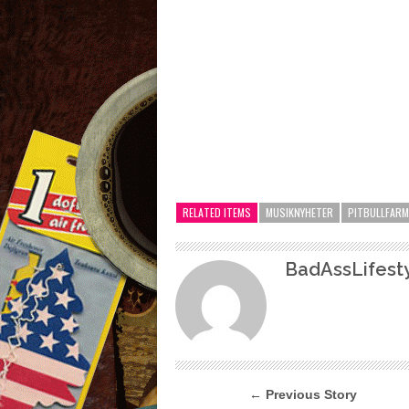
RELATED ITEMS
MUSIKNYHETER
PITBULLFARM
BadAssLifesty
← Previous Story