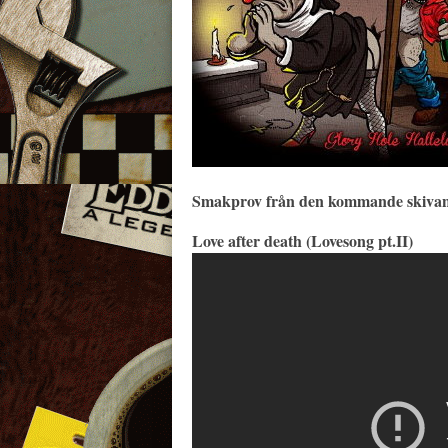
Smakprov från den kommande skivan 
Love after death (Lovesong pt.II)