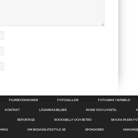
FILMRECENSIONER
FOTOGALLERI
FOTOGRAF I NÄRBILD
KONTAKT
LÄSARNAS BILDER
MODE OCH LIVSSTIL
REPORTAGE
ROCKABILLY OCH RETRO
SKICKA IN ERA F
AMING
OM BADASSLIFESTYLE.SE
SPONSORER
ANNONS