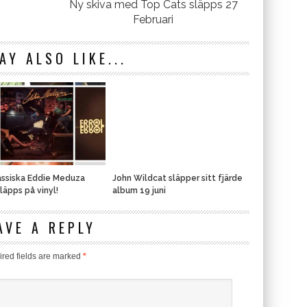
Ny skiva med Top Cats släpps 27
Februari
AY ALSO LIKE...
assiska Eddie Meduza
John Wildcat släpper sitt fjärde
läpps på vinyl!
album 19 juni
AVE A REPLY
red fields are marked
*