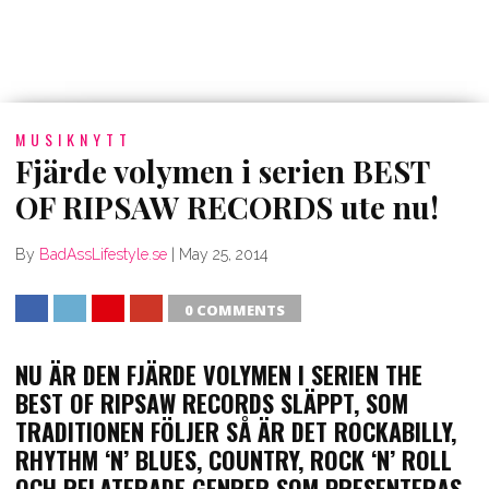
MUSIKNYTT
Fjärde volymen i serien BEST
OF RIPSAW RECORDS ute nu!
By
BadAssLifestyle.se
|
May 25, 2014
0 COMMENTS
SHARE
TWEET
SHARE
SHARE
NU ÄR DEN FJÄRDE VOLYMEN I SERIEN THE
BEST OF RIPSAW RECORDS SLÄPPT, SOM
TRADITIONEN FÖLJER SÅ ÄR DET ROCKABILLY,
RHYTHM ‘N’ BLUES, COUNTRY, ROCK ‘N’ ROLL
OCH RELATERADE GENRER SOM PRESENTERAS