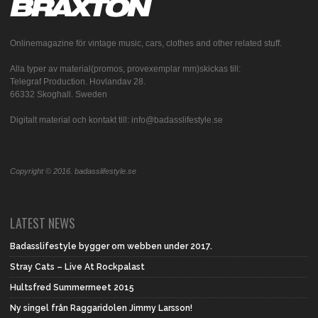
Onlinemagazine för vintage music, cars, clothes and other related stuff.
Alla typer av material(promos, provexemplar mm)skickas till:
Telegraf Production. Hovlandav 28.
66332 Skoghall. Sweden
Digitalt material och kontakt till: info@badasslifestyle.se
Copyright © 2016. badasslifestyle.se
LATEST NEWS
Badasslifestyle bygger om webben under 2017.
Stray Cats – Live At Rockpalast
Hultsfred Summermeet 2015
Ny singel från Raggaridolen Jimmy Larsson!