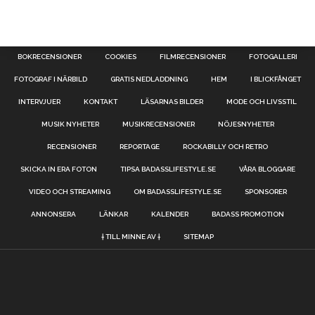
BOKRECENSIONER
COOKIES
FILMRECENSIONER
FOTOGALLERI
FOTOGRAF I NÄRBILD
GRATIS NEDLADDNING
HEM
I BLICKFÅNGET
INTERVJUER
KONTAKT
LÄSARNAS BILDER
MODE OCH LIVSSTIL
MUSIK NYHETER
MUSIKRECENSIONER
NÖJESNYHETER
RECENSIONER
REPORTAGE
ROCKABILLY OCH RETRO
SKICKA IN ERA FOTON
TIPSA BADASSLIFESTYLE.SE
VÅRA BLOGGARE
VIDEO OCH STREAMING
OM BADASSLIFESTYLE.SE
SPONSORER
ANNONSERA
LÄNKAR
KALENDER
BADASS PROMOTION
† TILL MINNE AV †
SITEMAP