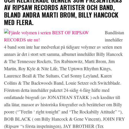
AV RIPSAW RECORDS ARTISTER OCH BAND,
BLAND ANDRA MARTI BROM, BILLY HANCOCK
MED FLERA.
Bandlistan
innehåller
4 band som inte har medverkat på tidigare volymer av serien men
annars är det i stort sett samma, albumet innehåller Billy Hancock
& The Tennessee Rockets, Tex Rubinowitz, Marti Brom, Jim
Martin, Roy Kyle & Nite Life, The Uptown Rhythm Kings,
Laurence Beall & The Sultans, Carl Sonny Leyland, Karen
Collins & The Backwoods Band, Louie Setzer och Switchblade.
Förutom detta innehåller paketet 24-sidig 4-färg häfte med
omfattande biografi (av JONATHAN STARK ) och krediter till
alla låtar, massor av historiska fotografier och berättelser om Billy
poore (“”Feelin ‘ right tonight” and “The Rockabilly Attitude” “),
BOB BLACK ( om Billy Hancock & Gene Vincent), JOHN FRY
(Ripsaw “s första inspelningen), JAY BROTHER (Tex