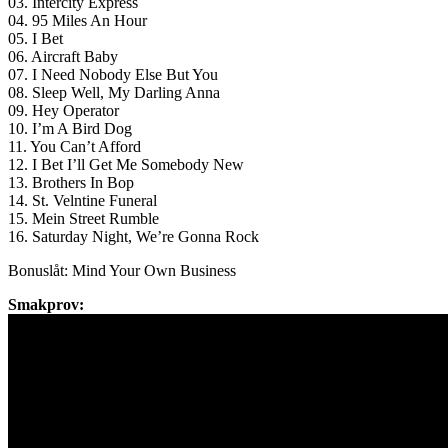
03. Intercity Express
04. 95 Miles An Hour
05. I Bet
06. Aircraft Baby
07. I Need Nobody Else But You
08. Sleep Well, My Darling Anna
09. Hey Operator
10. I’m A Bird Dog
11. You Can’t Afford
12. I Bet I’ll Get Me Somebody New
13. Brothers In Bop
14. St. Velntine Funeral
15. Mein Street Rumble
16. Saturday Night, We’re Gonna Rock
Bonuslåt: Mind Your Own Business
Smakprov: