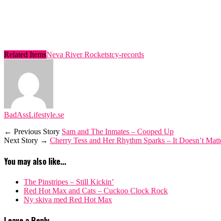
Related Items
Neva River Rockets
tcy-records
BadAssLifestyle.se
← Previous Story
Sam and The Inmates – Cooped Up
Next Story →
Cherry Tess and Her Rhythm Sparks – It Doesn’t Matt
You may also like...
The Pinstripes – Still Kickin’
Red Hot Max and Cats – Cuckoo Clock Rock
Ny skiva med Red Hot Max
Leave a Reply