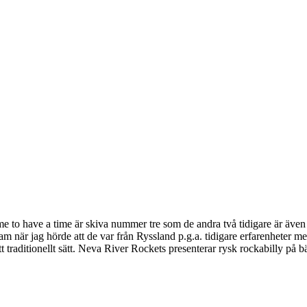
me to have a time är skiva nummer tre som de andra två tidigare är ä
ksam när jag hörde att de var från Ryssland p.g.a. tidigare erfarenheter
 traditionellt sätt. Neva River Rockets presenterar rysk rockabilly på bä