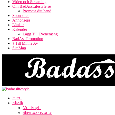
Video och Streaming
Om BadAssLifestyle.se
Promota ditt band
Sponsorer
Annonsera
Länkar
Kalender
Lägg Till Evenemang
BadAss Promotion
† Till Minne Av †
SiteMap
Hem
Musik
Musiknytt
Skivrecensioner