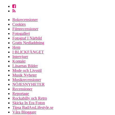
Bokrecensioner
Cookies
Filmrecensioner
Fotogalleri
Fotograf I Närbild
Gratis Nedladdning
Hem
I BLICKFÅNGET
Intervjuer
Kontakt
Läsarnas Bilder
Mode och Livsstil
Musik Nyheter
Musikrecensioner
NÖJESNYHETER
Recensioner
Reportage
Rockabilly och Retro
Skicka In Era Foton
Tipsa BadAssLifestyle.se
Våra Bloggare