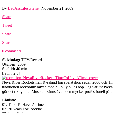
By
BadAssLifestyle.se
|
November 21, 2009
Share
Tweet
Share
Share
0 comments
Skivbolag:
TCY-Records
Utgiven:
2009
Speltid:
40 min
[rating:2.5]
Neva River Rockets från Ryssland har spelat ihop sedan 2000 och Ti
traditionell rockabilly mixad med hillbilly blues bop. Jag var lite tve
gör det riktigt bra. Musiken känns även den mycket professionell på ett
Låtlista:
01. Time To Have A Time
02. 20 Years For Rockin’