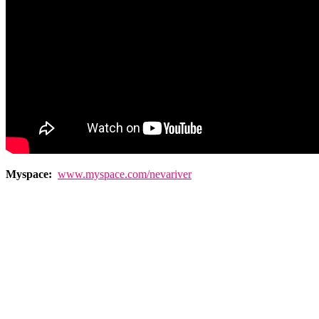
Myspace:
www.myspace.com/nevariver