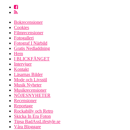
Bokrecensioner
Cookies
Filmrecensioner
Fotogalleri
Fotograf I Närbild
Gratis Nedladdning
Hem
I BLICKFÅNGET
Intervjuer
Kontakt
Läsarnas Bilder
Mode och Livsstil
Musik Nyheter
Musikrecensioner
NÖJESNYHETER
Recensioner
Reportage
Rockabilly och Retro
Skicka In Era Foton
Tipsa BadAssLifestyle.se
Våra Bloggare