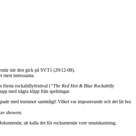
entär när den gick på SVT1 (29/12-08).
t mest intressanta.
örsta rockabillyfestival (
“The Red Hot & Blue Rockabilly
 upp med några klipp från spelningar.
ompade med trummor samtidigt! Vilket var imponerande och det lät bra
e av showen.
dokumentär, att kalla det för rockumentär vore smutskastning.