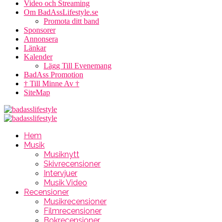
Video och Streaming
Om BadAssLifestyle.se
Promota ditt band
Sponsorer
Annonsera
Länkar
Kalender
Lägg Till Evenemang
BadAss Promotion
† Till Minne Av †
SiteMap
Hem
Musik
Musiknytt
Skivrecensioner
Intervjuer
Musik Video
Recensioner
Musikrecensioner
Filmrecensioner
Bokrecensioner