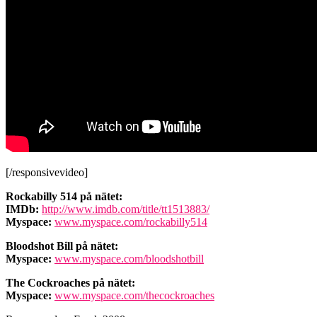
[/responsivevideo]
Rockabilly 514 på nätet:
IMDb:
http://www.imdb.com/title/tt1513883/
Myspace:
www.myspace.com/rockabilly514
Bloodshot Bill på nätet:
Myspace:
www.myspace.com/bloodshotbill
The Cockroaches på nätet:
Myspace:
www.myspace.com/thecockroaches