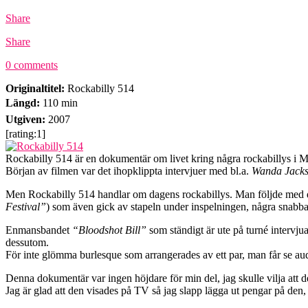
Share
Share
0 comments
Originaltitel:
Rockabilly 514
Längd:
110 min
Utgiven:
2007
[rating:1]
Rockabilly 514 är en dokumentär om livet kring några rockabillys i 
Början av filmen var det ihopklippta intervjuer med bl.a.
Wanda Jack
Men Rockabilly 514 handlar om dagens rockabillys. Man följde med de
Festival”
) som även gick av stapeln under inspelningen, några snabba
Enmansbandet
“Bloodshot Bill”
som ständigt är ute på turné intervj
dessutom.
För inte glömma burlesque som arrangerades av ett par, man får se audi
Denna dokumentär var ingen höjdare för min del, jag skulle vilja att 
Jag är glad att den visades på TV så jag slapp lägga ut pengar på de