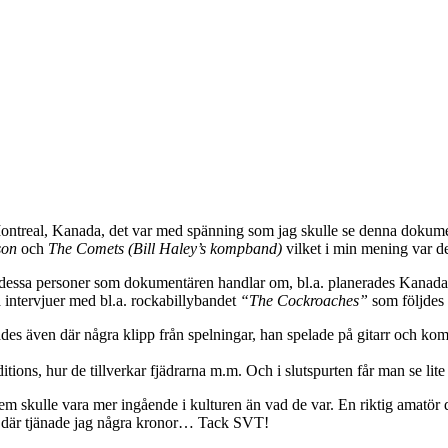
Montreal, Kanada, det var med spänning som jag skulle se denna dokum
son
och
The Comets (Bill Haley’s kompband)
vilket i min mening var de
ssa personer som dokumentären handlar om, bl.a. planerades Kanadas f
 intervjuer med bl.a. rockabillybandet
“The Cockroaches”
som följdes
uades även där några klipp från spelningar, han spelade på gitarr och k
tions, hur de tillverkar fjädrarna m.m. Och i slutspurten får man se lit
dem skulle vara mer ingående i kulturen än vad de var. En riktig amatör 
n, där tjänade jag några kronor… Tack SVT!