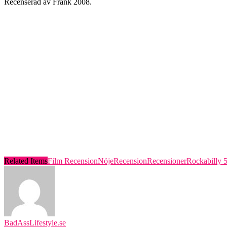
Recenserad av Frank 2008.
Related Items
Film Recension
Nöje
Recension
Recensioner
Rockabilly 
BadAssLifestyle.se