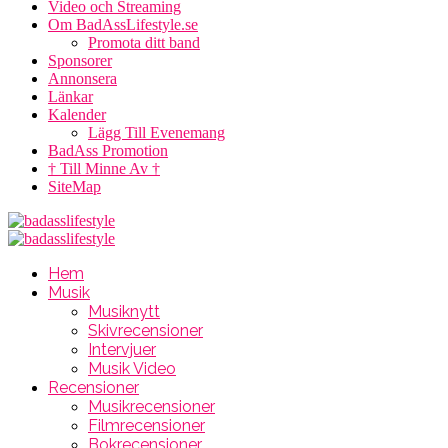
Video och Streaming
Om BadAssLifestyle.se
Promota ditt band
Sponsorer
Annonsera
Länkar
Kalender
Lägg Till Evenemang
BadAss Promotion
† Till Minne Av †
SiteMap
Hem
Musik
Musiknytt
Skivrecensioner
Intervjuer
Musik Video
Recensioner
Musikrecensioner
Filmrecensioner
Bokrecensioner