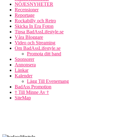
NÖJESNYHETER
Recensioner
Reportage
Rockabilly och Retro
Skicka In Era Foton
Tipsa BadAssLifestyle.se
Våra Bloggare
Video och Streaming
Om BadAssLifestyle.se
Promota ditt band
Sponsorer
Annonsera
Länkar
Kalender
Lägg Till Evenemang
BadAss Promotion
† Till Minne Av †
SiteMap