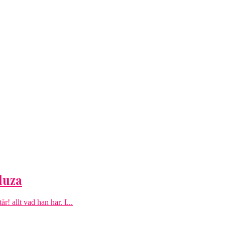
duza
! allt vad han har. I...