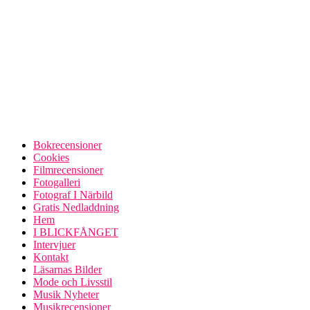
Bokrecensioner
Cookies
Filmrecensioner
Fotogalleri
Fotograf I Närbild
Gratis Nedladdning
Hem
I BLICKFÅNGET
Intervjuer
Kontakt
Läsarnas Bilder
Mode och Livsstil
Musik Nyheter
Musikrecensioner