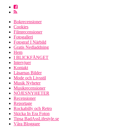
Bokrecensioner
Cookies
Filmrecensioner
Fotogalleri
Fotograf I Närbild
Gratis Nedladdning
Hem
I BLICKFÅNGET
Intervjuer
Kontakt
Läsarnas Bilder
Mode och Livsstil
Musik Nyheter
Musikrecensioner
NÖJESNYHETER
Recensioner
Reportage
Rockabilly och Retro
Skicka In Era Foton
Tipsa BadAssLifestyle.se
Våra Bloggare