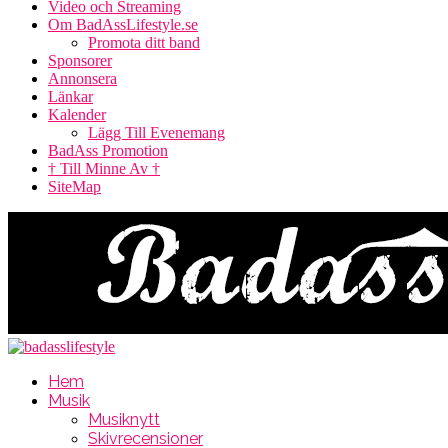
Video och Streaming
Om BadAssLifestyle.se
Promota ditt band
Sponsorer
Annonsera
Länkar
Kalender
Lägg Till Evenemang
BadAss Promotion
† Till Minne Av †
SiteMap
Hem
Musik
Musiknytt
Skivrecensioner