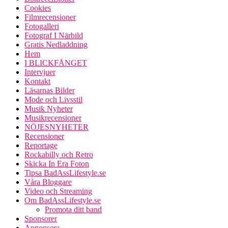
Cookies
Filmrecensioner
Fotogalleri
Fotograf I Närbild
Gratis Nedladdning
Hem
I BLICKFÅNGET
Intervjuer
Kontakt
Läsarnas Bilder
Mode och Livsstil
Musik Nyheter
Musikrecensioner
NÖJESNYHETER
Recensioner
Reportage
Rockabilly och Retro
Skicka In Era Foton
Tipsa BadAssLifestyle.se
Våra Bloggare
Video och Streaming
Om BadAssLifestyle.se
Promota ditt band
Sponsorer
Annonsera