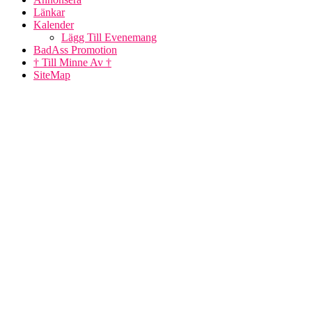
Länkar
Kalender
Lägg Till Evenemang
BadAss Promotion
† Till Minne Av †
SiteMap