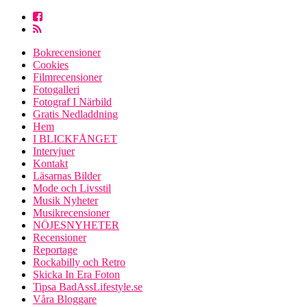
Bokrecensioner
Cookies
Filmrecensioner
Fotogalleri
Fotograf I Närbild
Gratis Nedladdning
Hem
I BLICKFÅNGET
Intervjuer
Kontakt
Läsarnas Bilder
Mode och Livsstil
Musik Nyheter
Musikrecensioner
NÖJESNYHETER
Recensioner
Reportage
Rockabilly och Retro
Skicka In Era Foton
Tipsa BadAssLifestyle.se
Våra Bloggare