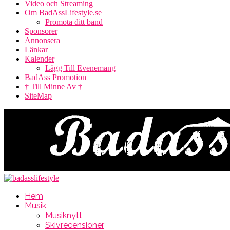
Video och Streaming
Om BadAssLifestyle.se
Promota ditt band
Sponsorer
Annonsera
Länkar
Kalender
Lägg Till Evenemang
BadAss Promotion
† Till Minne Av †
SiteMap
Hem
Musik
Musiknytt
Skivrecensioner