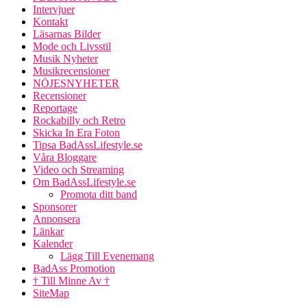
Intervjuer
Kontakt
Läsarnas Bilder
Mode och Livsstil
Musik Nyheter
Musikrecensioner
NÖJESNYHETER
Recensioner
Reportage
Rockabilly och Retro
Skicka In Era Foton
Tipsa BadAssLifestyle.se
Våra Bloggare
Video och Streaming
Om BadAssLifestyle.se
Promota ditt band
Sponsorer
Annonsera
Länkar
Kalender
Lägg Till Evenemang
BadAss Promotion
† Till Minne Av †
SiteMap