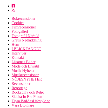
Bokrecensioner
Cookies
Filmrecensioner
Fotogalleri
Fotograf I Närbild
Gratis Nedladdning
Hem
I BLICKFÅNGET
Intervjuer
Kontakt
Läsarnas Bilder
Mode och Livsstil
Musik Nyheter
Musikrecensioner
NÖJESNYHETER
Recensioner
Reportage
Rockabilly och Retro
Skicka In Era Foton
Tipsa BadAssLifestyle.se
Våra Bloggare