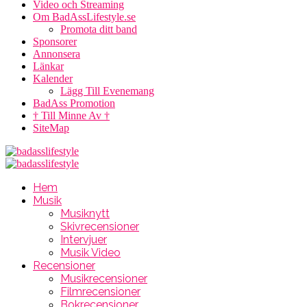
Video och Streaming
Om BadAssLifestyle.se
Promota ditt band
Sponsorer
Annonsera
Länkar
Kalender
Lägg Till Evenemang
BadAss Promotion
† Till Minne Av †
SiteMap
Hem
Musik
Musiknytt
Skivrecensioner
Intervjuer
Musik Video
Recensioner
Musikrecensioner
Filmrecensioner
Bokrecensioner