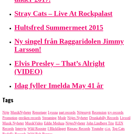
Stray Cats – Live At Rockpalast
Hultsfred Summermeet 2015
Ny singel från Raggaridolen Jimmy
Larsson!
Elvis Presley – That’s Alright
(VIDEO)
Idag fyller Imelda May 41 år
Tags
Nöje
MusikNyheter
Reportage
Lyssna
part records
Nöjesnytt
Recension
tcy-records
Promotion
enviken records
Streaming
Mode
Nöjes Nyheter
Drunkabilly Records
Livsstil
Musik Nyheter
MusikVideo
Eddie Meduza
NöjesNyheter
John Lindberg Trio
ILEN
Records
Intervju
Wild Rooster
I Blickfånget
Ripsaw Records
Youtube
r.i.p.
Top Cats
Rydell's Records
Wild Bob Burgos