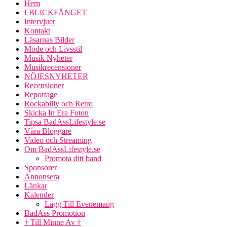
Hem
I BLICKFÅNGET
Intervjuer
Kontakt
Läsarnas Bilder
Mode och Livsstil
Musik Nyheter
Musikrecensioner
NÖJESNYHETER
Recensioner
Reportage
Rockabilly och Retro
Skicka In Era Foton
Tipsa BadAssLifestyle.se
Våra Bloggare
Video och Streaming
Om BadAssLifestyle.se
Promota ditt band
Sponsorer
Annonsera
Länkar
Kalender
Lägg Till Evenemang
BadAss Promotion
† Till Minne Av †