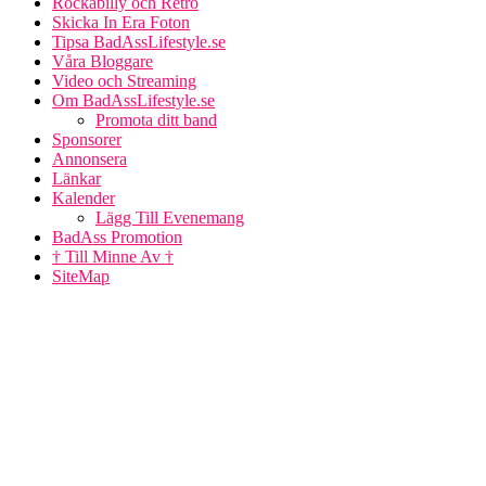
Rockabilly och Retro
Skicka In Era Foton
Tipsa BadAssLifestyle.se
Våra Bloggare
Video och Streaming
Om BadAssLifestyle.se
Promota ditt band
Sponsorer
Annonsera
Länkar
Kalender
Lägg Till Evenemang
BadAss Promotion
† Till Minne Av †
SiteMap