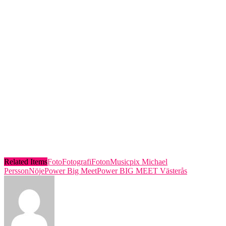
Related Items
Foto
Fotografi
Foton
Musicpix Michael
Persson
Nöje
Power Big Meet
Power BIG MEET Västerås