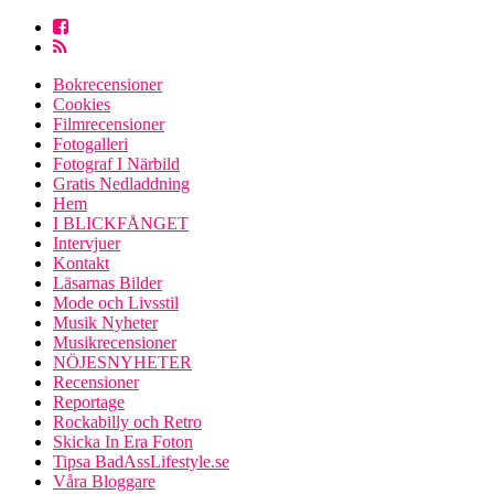
Bokrecensioner
Cookies
Filmrecensioner
Fotogalleri
Fotograf I Närbild
Gratis Nedladdning
Hem
I BLICKFÅNGET
Intervjuer
Kontakt
Läsarnas Bilder
Mode och Livsstil
Musik Nyheter
Musikrecensioner
NÖJESNYHETER
Recensioner
Reportage
Rockabilly och Retro
Skicka In Era Foton
Tipsa BadAssLifestyle.se
Våra Bloggare