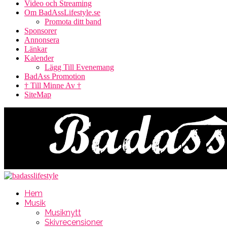
Video och Streaming
Om BadAssLifestyle.se
Promota ditt band
Sponsorer
Annonsera
Länkar
Kalender
Lägg Till Evenemang
BadAss Promotion
† Till Minne Av †
SiteMap
Hem
Musik
Musiknytt
Skivrecensioner