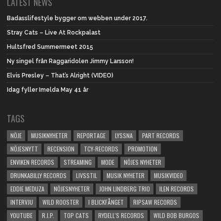
LATEST NEWS
Badasslifestyle bygger om webben under 2017.
Stray Cats – Live At Rockpalast
Hultsfred Summermeet 2015
Ny singel från Raggaridolen Jimmy Larsson!
Elvis Presley – That’s Alright (VIDEO)
Idag fyller Imelda May 41 år
TAGS
NÖJE
MUSIKNYHETER
REPORTAGE
LYSSNA
PART RECORDS
NÖJESNYTT
RECENSION
TCY-RECORDS
PROMOTION
ENVIKEN RECORDS
STREAMING
MODE
NÖJES NYHETER
DRUNKABILLY RECORDS
LIVSSTIL
MUSIK NYHETER
MUSIKVIDEO
EDDIE MEDUZA
NÖJESNYHETER
JOHN LINDBERG TRIO
ILEN RECORDS
INTERVJU
WILD ROOSTER
I BLICKFÅNGET
RIPSAW RECORDS
YOUTUBE
R.I.P.
TOP CATS
RYDELL'S RECORDS
WILD BOB BURGOS