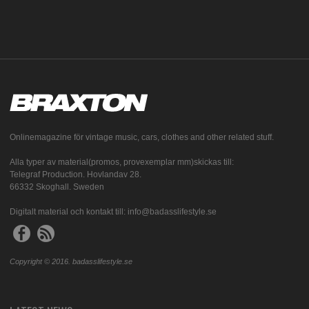
Onlinemagazine för vintage music, cars, clothes and other related stuff.
Alla typer av material(promos, provexemplar mm)skickas till:
Telegraf Production. Hovlandav 28.
66332 Skoghall. Sweden
Digitalt material och kontakt till: info@badasslifestyle.se
Copyright © 2016. badasslifestyle.se