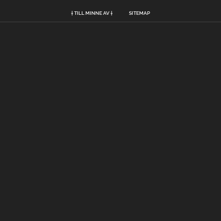
† TILL MINNE AV †
SITEMAP