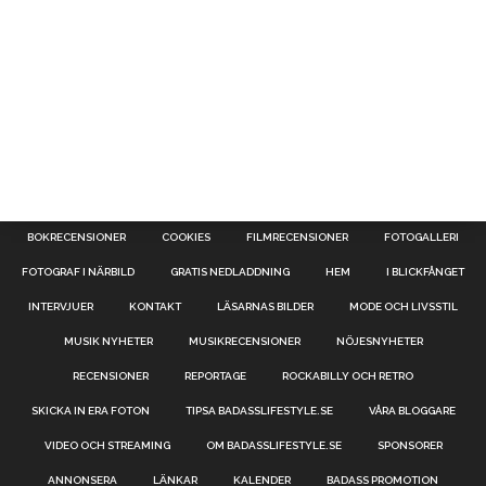
BOKRECENSIONER
COOKIES
FILMRECENSIONER
FOTOGALLERI
FOTOGRAF I NÄRBILD
GRATIS NEDLADDNING
HEM
I BLICKFÅNGET
INTERVJUER
KONTAKT
LÄSARNAS BILDER
MODE OCH LIVSSTIL
MUSIK NYHETER
MUSIKRECENSIONER
NÖJESNYHETER
RECENSIONER
REPORTAGE
ROCKABILLY OCH RETRO
SKICKA IN ERA FOTON
TIPSA BADASSLIFESTYLE.SE
VÅRA BLOGGARE
VIDEO OCH STREAMING
OM BADASSLIFESTYLE.SE
SPONSORER
ANNONSERA
LÄNKAR
KALENDER
BADASS PROMOTION