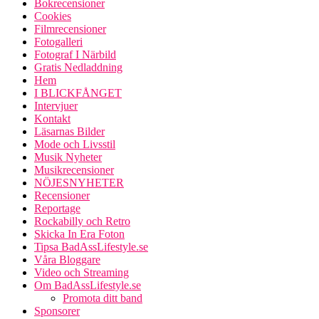
Bokrecensioner
Cookies
Filmrecensioner
Fotogalleri
Fotograf I Närbild
Gratis Nedladdning
Hem
I BLICKFÅNGET
Intervjuer
Kontakt
Läsarnas Bilder
Mode och Livsstil
Musik Nyheter
Musikrecensioner
NÖJESNYHETER
Recensioner
Reportage
Rockabilly och Retro
Skicka In Era Foton
Tipsa BadAssLifestyle.se
Våra Bloggare
Video och Streaming
Om BadAssLifestyle.se
Promota ditt band
Sponsorer