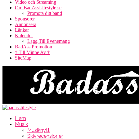
Video och Streaming
Om BadAssLifestyle.se
Promota ditt band
Sponsorer
Annonsera
Länkar
Kalender
Lägg Till Evenemang
BadAss Promotion
† Till Minne Av †
SiteMap
Hem
Musik
Musiknytt
Skivrecensioner