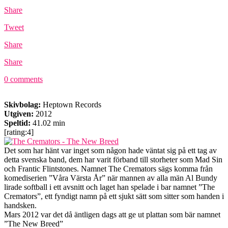
Share
Tweet
Share
Share
0 comments
Skivbolag:
Heptown Records
Utgiven:
2012
Speltid:
41.02 min
[rating:4]
Det som har hänt var inget som någon hade väntat sig på ett tag av
detta svenska band, dem har varit förband till storheter som Mad Sin
och Frantic Flintstones. Namnet The Cremators sägs komma från
komediserien ”Våra Värsta År” när mannen av alla män Al Bundy
lirade softball i ett avsnitt och laget han spelade i bar namnet ”The
Cremators”, ett fyndigt namn på ett sjukt sätt som sitter som handen i
handsken.
Mars 2012 var det då äntligen dags att ge ut plattan som bär namnet
”The New Breed”