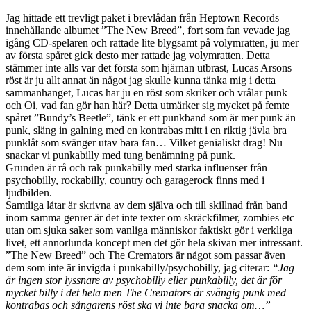
Jag hittade ett trevligt paket i brevlådan från Heptown Records
innehållande albumet ”The New Breed”, fort som fan vevade jag
igång CD-spelaren och rattade lite blygsamt på volymratten, ju mer
av första spåret gick desto mer rattade jag volymratten. Detta
stämmer inte alls var det första som hjärnan utbrast, Lucas Arsons
röst är ju allt annat än något jag skulle kunna tänka mig i detta
sammanhanget, Lucas har ju en röst som skriker och vrålar punk
och Oi, vad fan gör han här? Detta utmärker sig mycket på femte
spåret ”Bundy’s Beetle”, tänk er ett punkband som är mer punk än
punk, släng in galning med en kontrabas mitt i en riktig jävla bra
punklåt som svänger utav bara fan… Vilket genialiskt drag! Nu
snackar vi punkabilly med tung benämning på punk.
Grunden är rå och rak punkabilly med starka influenser från
psychobilly, rockabilly, country och garagerock finns med i
ljudbilden.
Samtliga låtar är skrivna av dem själva och till skillnad från band
inom samma genrer är det inte texter om skräckfilmer, zombies etc
utan om sjuka saker som vanliga människor faktiskt gör i verkliga
livet, ett annorlunda koncept men det gör hela skivan mer intressant.
”The New Breed” och The Cremators är något som passar även
dem som inte är invigda i punkabilly/psychobilly, jag citerar:
“Jag
är ingen stor lyssnare av psychobilly eller punkabilly, det är för
mycket billy i det hela men The Cremators är svängig punk med
kontrabas och sångarens röst ska vi inte bara snacka om…”