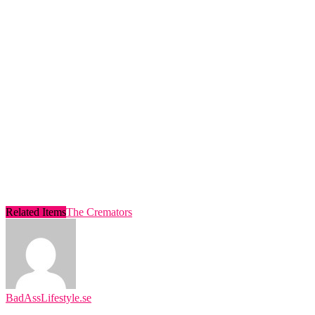
Related Items
The Cremators
BadAssLifestyle.se