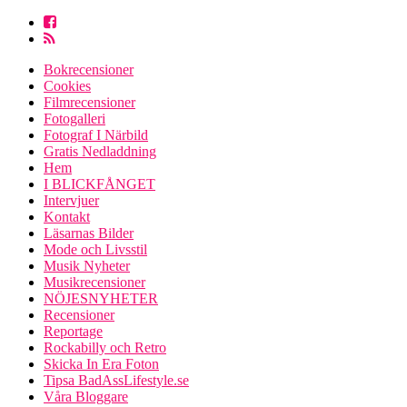
Bokrecensioner
Cookies
Filmrecensioner
Fotogalleri
Fotograf I Närbild
Gratis Nedladdning
Hem
I BLICKFÅNGET
Intervjuer
Kontakt
Läsarnas Bilder
Mode och Livsstil
Musik Nyheter
Musikrecensioner
NÖJESNYHETER
Recensioner
Reportage
Rockabilly och Retro
Skicka In Era Foton
Tipsa BadAssLifestyle.se
Våra Bloggare