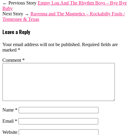
← Previous Story
Emmy Lou And The Rhythm Boys – Bye Bye
Baby
Next Story →
Ravenna and The Magnetics – Rockabilly Fools /
Tennessee & Texas
Leave a Reply
Your email address will not be published.
Required fields are
marked
*
Comment
*
Name
*
Email
*
Website