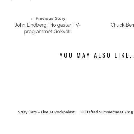
← Previous Story
John Lindberg Trio gästar TV-
Chuck Berry
programmet Go’kväll.
YOU MAY ALSO LIKE..
Stray Cats – Live At Rockpalast
Hultsfred Summermeet 2015