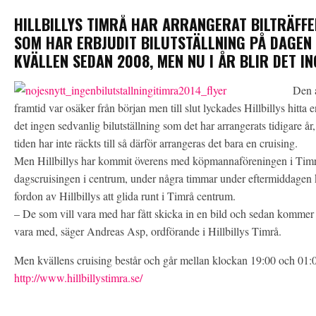
HILLBILLYS TIMRÅ HAR ARRANGERAT BILTRÄFF
SOM HAR ERBJUDIT BILUTSTÄLLNING PÅ DAGEN
KVÄLLEN SEDAN 2008, MEN NU I ÅR BLIR DET I
Den å
framtid var osäker från början men till slut lyckades Hillbillys hitta e
det ingen sedvanlig bilutställning som det har arrangerats tidigare år, 
tiden har inte räckts till så därför arrangeras det bara en cruising.
Men Hillbillys har kommit överens med köpmannaföreningen i Timrå
dagscruisingen i centrum, under några timmar under eftermiddagen 
fordon av Hillbillys att glida runt i Timrå centrum.
– De som vill vara med har fått skicka in en bild och sedan kommer v
vara med, säger Andreas Asp, ordförande i Hillbillys Timrå.
Men kvällens cruising består och går mellan klockan 19:00 och 01:
http://www.hillbillystimra.se/