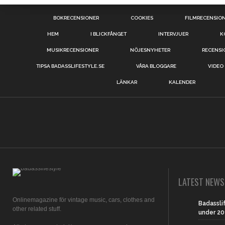
BOKRECENSIONER
COOKIES
FILMRECENSIO
HEM
I BLICKFÅNGET
INTERVJUER
K
MUSIKRECENSIONER
NÖJESNYHETER
RECENSI
TIPSA BADASSLIFESTYLE.SE
VÅRA BLOGGARE
VIDEO
LÄNKAR
KALENDER
LATEST NEWS
Onlinemagazine för vintage music, cars, clothes and
Badassl
other related stuff.
under 20