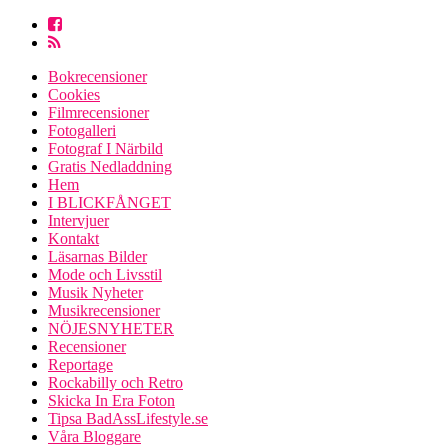
Bokrecensioner
Cookies
Filmrecensioner
Fotogalleri
Fotograf I Närbild
Gratis Nedladdning
Hem
I BLICKFÅNGET
Intervjuer
Kontakt
Läsarnas Bilder
Mode och Livsstil
Musik Nyheter
Musikrecensioner
NÖJESNYHETER
Recensioner
Reportage
Rockabilly och Retro
Skicka In Era Foton
Tipsa BadAssLifestyle.se
Våra Bloggare