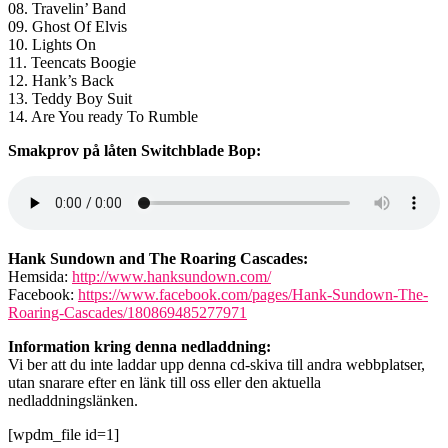
08. Travelin’ Band
09. Ghost Of Elvis
10. Lights On
11. Teencats Boogie
12. Hank’s Back
13. Teddy Boy Suit
14. Are You ready To Rumble
Smakprov på låten Switchblade Bop:
Hank Sundown and The Roaring Cascades:
Hemsida:
http://www.hanksundown.com/
Facebook:
https://www.facebook.com/pages/Hank-Sundown-The-
Roaring-Cascades/180869485277971
Information kring denna nedladdning:
Vi ber att du inte laddar upp denna cd-skiva till andra webbplatser,
utan snarare efter en länk till oss eller den aktuella
nedladdningslänken.
[wpdm_file id=1]