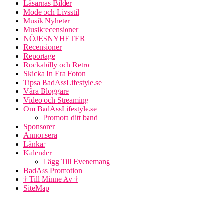
Läsarnas Bilder
Mode och Livsstil
Musik Nyheter
Musikrecensioner
NÖJESNYHETER
Recensioner
Reportage
Rockabilly och Retro
Skicka In Era Foton
Tipsa BadAssLifestyle.se
Våra Bloggare
Video och Streaming
Om BadAssLifestyle.se
Promota ditt band
Sponsorer
Annonsera
Länkar
Kalender
Lägg Till Evenemang
BadAss Promotion
† Till Minne Av †
SiteMap