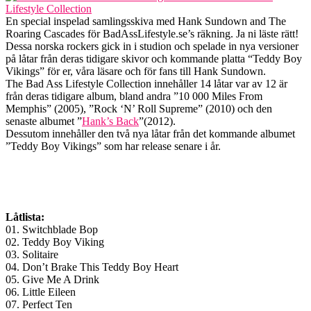
En special inspelad samlingsskiva med Hank Sundown and The
Roaring Cascades för BadAssLifestyle.se’s räkning. Ja ni läste rätt!
Dessa norska rockers gick in i studion och spelade in nya versioner
på låtar från deras tidigare skivor och kommande platta “Teddy Boy
Vikings” för er, våra läsare och för fans till Hank Sundown.
The Bad Ass Lifestyle Collection innehåller 14 låtar var av 12 är
från deras tidigare album, bland andra ”10 000 Miles From
Memphis” (2005), ”Rock ‘N’ Roll Supreme” (2010) och den
senaste albumet ”
Hank’s Back
”(2012).
Dessutom innehåller den två nya låtar från det kommande albumet
”Teddy Boy Vikings” som har release senare i år.
Låtlista:
01. Switchblade Bop
02. Teddy Boy Viking
03. Solitaire
04. Don’t Brake This Teddy Boy Heart
05. Give Me A Drink
06. Little Eileen
07. Perfect Ten