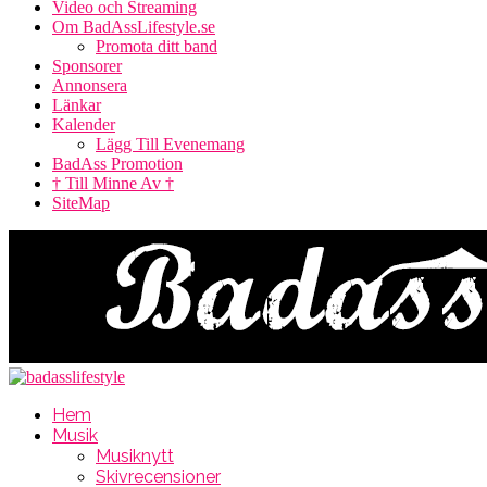
Video och Streaming
Om BadAssLifestyle.se
Promota ditt band
Sponsorer
Annonsera
Länkar
Kalender
Lägg Till Evenemang
BadAss Promotion
† Till Minne Av †
SiteMap
Hem
Musik
Musiknytt
Skivrecensioner