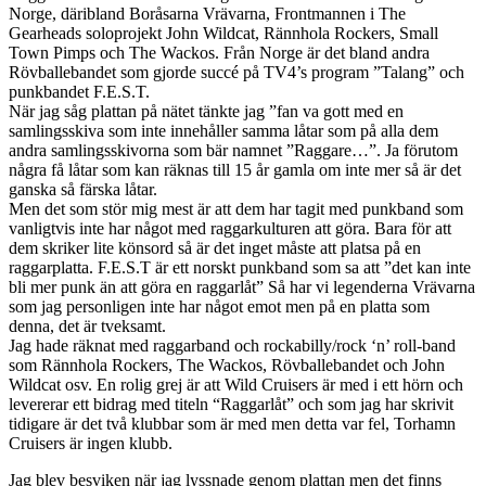
Norge, däribland Boråsarna Vrävarna, Frontmannen i The
Gearheads soloprojekt John Wildcat, Rännhola Rockers, Small
Town Pimps och The Wackos. Från Norge är det bland andra
Rövballebandet som gjorde succé på TV4’s program ”Talang” och
punkbandet F.E.S.T.
När jag såg plattan på nätet tänkte jag ”fan va gott med en
samlingsskiva som inte innehåller samma låtar som på alla dem
andra samlingsskivorna som bär namnet ”Raggare…”. Ja förutom
några få låtar som kan räknas till 15 år gamla om inte mer så är det
ganska så färska låtar.
Men det som stör mig mest är att dem har tagit med punkband som
vanligtvis inte har något med raggarkulturen att göra. Bara för att
dem skriker lite könsord så är det inget måste att platsa på en
raggarplatta. F.E.S.T är ett norskt punkband som sa att ”det kan inte
bli mer punk än att göra en raggarlåt” Så har vi legenderna Vrävarna
som jag personligen inte har något emot men på en platta som
denna, det är tveksamt.
Jag hade räknat med raggarband och rockabilly/rock ‘n’ roll-band
som Rännhola Rockers, The Wackos, Rövballebandet och John
Wildcat osv. En rolig grej är att Wild Cruisers är med i ett hörn och
levererar ett bidrag med titeln “Raggarlåt” och som jag har skrivit
tidigare är det två klubbar som är med men detta var fel, Torhamn
Cruisers är ingen klubb.
Jag blev besviken när jag lyssnade genom plattan men det finns