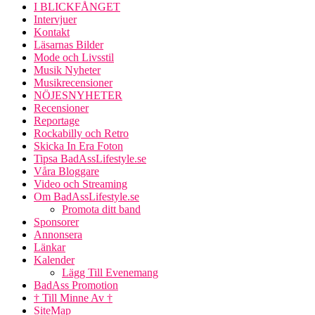
I BLICKFÅNGET
Intervjuer
Kontakt
Läsarnas Bilder
Mode och Livsstil
Musik Nyheter
Musikrecensioner
NÖJESNYHETER
Recensioner
Reportage
Rockabilly och Retro
Skicka In Era Foton
Tipsa BadAssLifestyle.se
Våra Bloggare
Video och Streaming
Om BadAssLifestyle.se
Promota ditt band
Sponsorer
Annonsera
Länkar
Kalender
Lägg Till Evenemang
BadAss Promotion
† Till Minne Av †
SiteMap