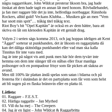
några raggarrökare, John Wildcat presterar liksom bra, jag hade
önskat att dem hade tagit en annan låt med honom. Rövballebandet,
ja fan mer raggare blir det ju inte, helfestliga norrbaggar. Rännhola
Rockers, alltid guld! Veckans Klubba… Musiken går an men ”Vem
har snott min sprit”… tråkig titel tråkig text.
Riot Boy’s bit ”Opel Kapitän” är också en av dem bättre, bara att
skriva en låt om klenoden Kapitän är ett genialt drag.
Volym 2 i serien sägs komma 2013, och jag hoppas ideligen att Kent
”Ägget” sorterar ut punkbanden, det är liksom en raggarplatta då
kan det dåliga skitnödiga punkbandet eller vad man ska kalla
Tinnitus för inte vara med.
Jag är inte på något vis anti punk men här hör dem tyvärr inte
hemma om dem inte slänger till en ståbas eller fixar manliga
polisonger och en pompadour frisyr som får picken att slakna av
avund.
Men till 100% lär plattan ändå spelas som satan i bilarna och på
festerna för i slutändan är det en partyplatta som får vem som helst
att bli sugen på en flaska brännvin eller en platta öl.
Låtlista:
01. Raggare – F.E.S.T.
02. Härliga raggarliv – Jan Myrhed
03. Vill du ha mej – The Creepers
04. Jag är en ligist – John Wildcat & Raggarbritta