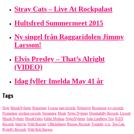
Stray Cats – Live At Rockpalast
Hultsfred Summermeet 2015
Ny singel från Raggaridolen Jimmy
Larsson!
Elvis Presley – That’s Alright
(VIDEO)
Idag fyller Imelda May 41 år
Tags
Nöje
MusikNyheter
Reportage
Lyssna
part records
Nöjesnytt
Recension
tcy-records
Promotion
enviken records
Streaming
Mode
Nöjes Nyheter
Drunkabilly Records
Livsstil
Musik Nyheter
MusikVideo
Eddie Meduza
NöjesNyheter
John Lindberg Trio
ILEN
Records
Intervju
Wild Rooster
I Blickfånget
Ripsaw Records
Youtube
r.i.p.
Top Cats
Rydell's Records
Wild Bob Burgos