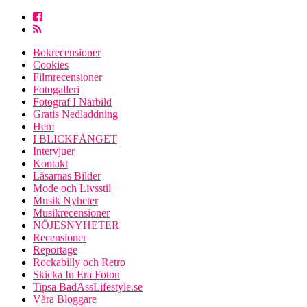
Bokrecensioner
Cookies
Filmrecensioner
Fotogalleri
Fotograf I Närbild
Gratis Nedladdning
Hem
I BLICKFÅNGET
Intervjuer
Kontakt
Läsarnas Bilder
Mode och Livsstil
Musik Nyheter
Musikrecensioner
NÖJESNYHETER
Recensioner
Reportage
Rockabilly och Retro
Skicka In Era Foton
Tipsa BadAssLifestyle.se
Våra Bloggare