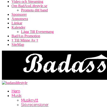
Video och Streaming
Om BadAssLifestyle.se
Promota ditt band
Sponsorer
Annonsera
Länkar
Kalender
Lägg Till Evenemang
BadAss Promotion
† Till Minne Av †
SiteMap
Hem
Musik
Musiknytt
Skivrecensioner