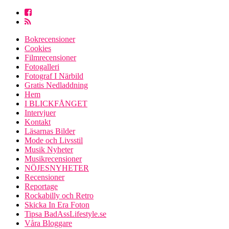
Bokrecensioner
Cookies
Filmrecensioner
Fotogalleri
Fotograf I Närbild
Gratis Nedladdning
Hem
I BLICKFÅNGET
Intervjuer
Kontakt
Läsarnas Bilder
Mode och Livsstil
Musik Nyheter
Musikrecensioner
NÖJESNYHETER
Recensioner
Reportage
Rockabilly och Retro
Skicka In Era Foton
Tipsa BadAssLifestyle.se
Våra Bloggare