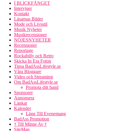
I BLICKFÅNGET
Intervjuer
Kontakt
Läsarnas Bilder
Mode och Livsstil
Musik Nyheter
Musikrecensioner
NÖJESNYHETER
Recensioner
Reportage
Rockabilly och Retro
Skicka In Era Foton
Tipsa BadAssLifestyle.se
Våra Bloggare
Video och Streaming
Om BadAssLifestyle.se
Promota ditt band
Sponsorer
Annonsera
Länkar
Kalender
Lägg Till Evenemang
BadAss Promotion
† Till Minne Av †
SiteMap