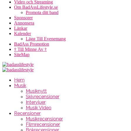
Video och Streaming
Om BadAssLifestyle.se
Promota ditt band
Sponsorer
Annonsera
Länkar
Kalender
Lägg Till Evenemang
BadAss Promotion
† Till Minne Av †
SiteMap
Hem
Musik
Musiknytt
Skivrecensioner
Intervjuer
Musik Video
Recensioner
Musikrecensioner
Filmrecensioner
Bokrecensioner