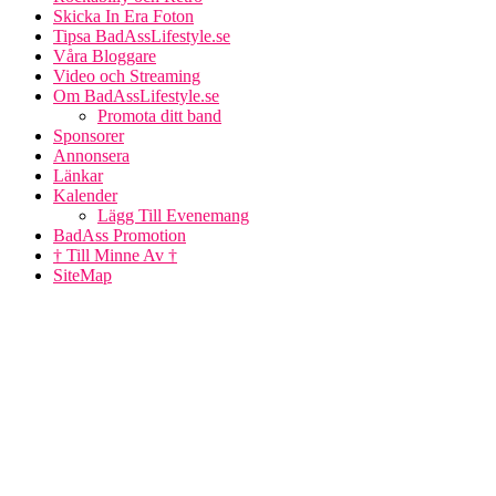
Skicka In Era Foton
Tipsa BadAssLifestyle.se
Våra Bloggare
Video och Streaming
Om BadAssLifestyle.se
Promota ditt band
Sponsorer
Annonsera
Länkar
Kalender
Lägg Till Evenemang
BadAss Promotion
† Till Minne Av †
SiteMap