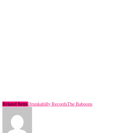
Related Items
Drunkabilly Records
The Baboons