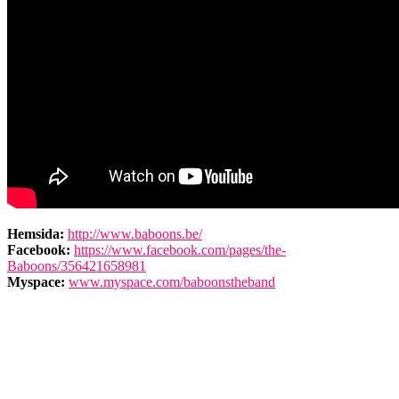
Hemsida:
http://www.baboons.be/
Facebook:
https://www.facebook.com/pages/the-
Baboons/356421658981
Myspace:
www.myspace.com/baboonstheband