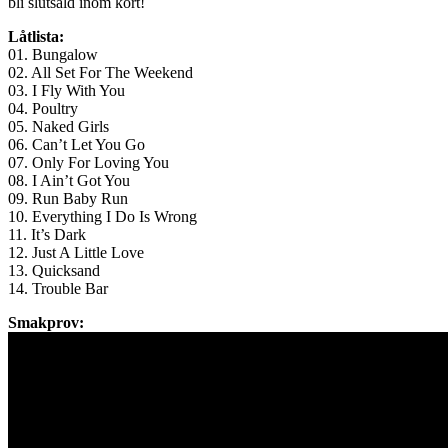
bli slutsåld inom kort!
Låtlista:
01. Bungalow
02. All Set For The Weekend
03. I Fly With You
04. Poultry
05. Naked Girls
06. Can’t Let You Go
07. Only For Loving You
08. I Ain’t Got You
09. Run Baby Run
10. Everything I Do Is Wrong
11. It’s Dark
12. Just A Little Love
13. Quicksand
14. Trouble Bar
Smakprov: