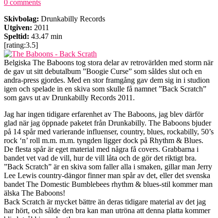
0 comments
Skivbolag:
Drunkabilly Records
Utgiven:
2011
Speltid:
43.47 min
[rating:3.5]
Belgiska The Baboons tog stora delar av retrovärlden med storm när
de gav ut sitt debutalbum ”Boogie Curse” som såldes slut och en
andra-press gjordes. Med en stor framgång gav dem sig in i studion
igen och spelade in en skiva som skulle få namnet ”Back Scratch”
som gavs ut av Drunkabilly Records 2011.
Jag har ingen tidigare erfarenhet av The Baboons, jag blev därför
glad när jag öppnade paketet från Drunkabilly. The Baboons bjuder
på 14 spår med varierande influenser, country, blues, rockabilly, 50’s
rock ‘n’ roll m.m. m.m. tyngden ligger dock på Rhythm & Blues.
De flesta spår är eget material med några få covers. Grabbarna i
bandet vet vad de vill, hur de vill låta och de gör det riktigt bra.
”Back Scratch” är en skiva som faller alla i smaken, gillar man Jerry
Lee Lewis country-dängor finner man spår av det, eller det svenska
bandet The Domestic Bumblebees rhythm & blues-stil kommer man
älska The Baboons!
Back Scratch är mycket bättre än deras tidigare material av det jag
har hört, och sålde den bra kan man utröna att denna platta kommer