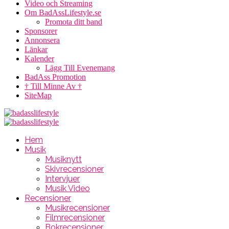
Video och Streaming
Om BadAssLifestyle.se
Promota ditt band
Sponsorer
Annonsera
Länkar
Kalender
Lägg Till Evenemang
BadAss Promotion
† Till Minne Av †
SiteMap
Hem
Musik
Musiknytt
Skivrecensioner
Intervjuer
Musik Video
Recensioner
Musikrecensioner
Filmrecensioner
Bokrecensioner