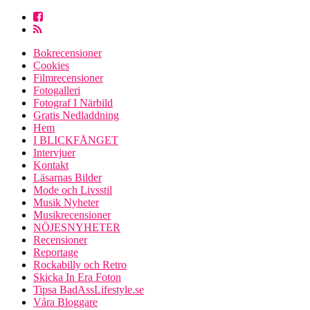
Bokrecensioner
Cookies
Filmrecensioner
Fotogalleri
Fotograf I Närbild
Gratis Nedladdning
Hem
I BLICKFÅNGET
Intervjuer
Kontakt
Läsarnas Bilder
Mode och Livsstil
Musik Nyheter
Musikrecensioner
NÖJESNYHETER
Recensioner
Reportage
Rockabilly och Retro
Skicka In Era Foton
Tipsa BadAssLifestyle.se
Våra Bloggare