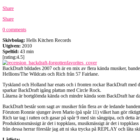
Share
Share
0 comments
Skivbolag:
Hells Kitchen Records
Utgiven:
2010
Speltid:
43 min
[rating:4.5]
BackDraft bildades 2007 och är en mix av flera kända musiker, ban
Hellions/The Wildcats och Rich från 57 Fairlane.
Tyskland och Holland har enats och i fronten rockar BackDraft med deb
sparkar BackDraft igång plattan med Circle Rock.
Låtarna är bortglömda kända och mindre kända som BackDraft har dammat
BackDraft består som sagt av musiker från flera av de ledande banden 
Förutom Ronnie sjunger även Mario (på spår 11) vilket han gör riktigt 
Rich tar tag i ratten och gasar på spår 9 med sin sångpipa, och detta är
Produktionsmässigt är det i toppklass, musikmässigt är det i toppklass oc
från dessa herrar föreslår jag att ni ska trycka på REPLAY och låta skiv
Låtlista: