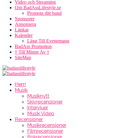
Video och Streaming
Om BadAssLifestyle.se
Promota ditt band
Sponsorer
Annonsera
Länkar
Kalender
Lägg Till Evenemang
BadAss Promotion
† Till Minne Av †
SiteMap
Hem
Musik
Musiknytt
Skivrecensioner
Intervjuer
Musik Video
Recensioner
Musikrecensioner
Filmrecensioner
Bokrecensioner