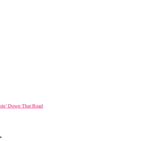
oin’ Down That Road
*