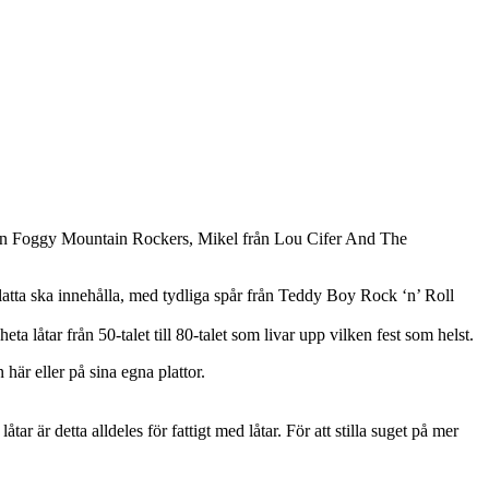
rån Foggy Mountain Rockers, Mikel från Lou Cifer And The
latta ska innehålla, med tydliga spår från Teddy Boy Rock ‘n’ Roll
åtar från 50-talet till 80-talet som livar upp vilken fest som helst.
är eller på sina egna plattor.
ar är detta alldeles för fattigt med låtar. För att stilla suget på mer