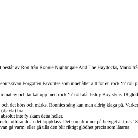
det består av Ron från Ronnie Nightingale And The Haydocks, Mario f
utskivan Forgotten Favorites som innehåller allt för en rock ‘n’ roll p
 av och tankat upp med rock ‘n’ roll alá Teddy Boy style. 18 glödheta l
och det hörs och märks, Ronnies sång kan man aldrig klaga på. Varken h
(djävla) bra.
 absolut inte fy skam detta heller.
h i utförande är det toppklass. Det som drar ner på betyget är trots 18 låt
an gå varm, eller gå tills den blir riktigt glödhet precis som låtarna.