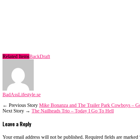
Related Items
BackDraft
BadAssLifestyle.se
← Previous Story
Mike Bonanza and The Trailer Park Cowboys – G
Next Story →
The Nailheads Trio – Today I Go To Hell
Leave a Reply
Your email address will not be published.
Required fields are marked