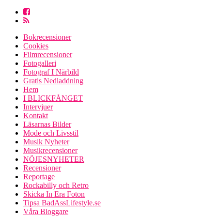
Bokrecensioner
Cookies
Filmrecensioner
Fotogalleri
Fotograf I Närbild
Gratis Nedladdning
Hem
I BLICKFÅNGET
Intervjuer
Kontakt
Läsarnas Bilder
Mode och Livsstil
Musik Nyheter
Musikrecensioner
NÖJESNYHETER
Recensioner
Reportage
Rockabilly och Retro
Skicka In Era Foton
Tipsa BadAssLifestyle.se
Våra Bloggare