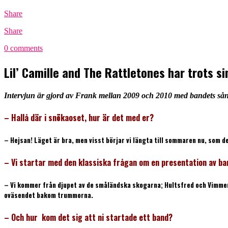
Share
Share
0 comments
Lil’ Camille and The Rattletones har trots 
Intervjun är gjord av Frank mellan 2009 och 2010 med bandets så
– Hallå där i snökaoset, hur är det med er?
– Hejsan! Läget är bra, men visst börjar vi längta till sommaren nu, som de
– Vi startar med den klassiska frågan om en presentation av ba
– Vi kommer från djupet av de småländska skogarna; Hultsfred och Vimmer
oväsendet bakom trummorna.
– Och hur kom det sig att ni startade ett band?