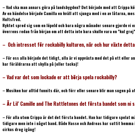
– Vad ska man annars göra på landsbygden? Det började med att Crippa kö
Av en händelse började Camilla en kväll att sjunga med i en av låtarna, m
Hultsfred.
Ryktet spred sig som en löpeld och bara några månader senare gjorde vi en 
överrens redan från början om att detta inte bara skulle vara en ”kul grej”
– Och intresset för rockabilly kulturen, när och hur växte detta
– För oss alla började det tidigt, alla är vi uppväxta med det på ett ell
har föräldrarna att skylla på (eller tacka)!
– Vad var det som lockade er att börja spela rockabilly?
– Musiken har alltid funnits där, och förr eller senare blir man sugen på a
– Är Lil’ Camille and The Rattletones det första bandet som ni spe
– För alla utom Crippa är det det första bandet. Han har tidigare spelat
tidigare men inte i något band. Både Hasse och Andreas har suttit hemma i m
cirkus drog igång!