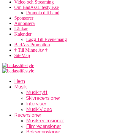
Video och Streaming
Om BadAssLifestyle.se
Promota ditt band
Sponsorer
Annonsera
Länkar
Kalender
Lägg Till Evenemang
BadAss Promotion
† Till Minne Av †
SiteMap
Hem
Musik
Musiknytt
Skivrecensioner
Intervjuer
Musik Video
Recensioner
Musikrecensioner
Filmrecensioner
Bokrecensioner