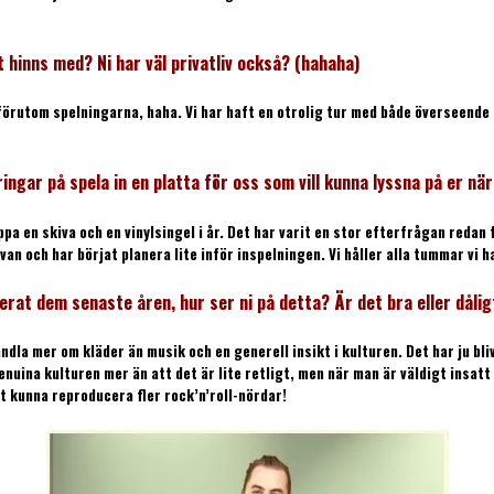
 hinns med? Ni har väl privatliv också? (hahaha)
 förutom spelningarna, haha. Vi har haft en otrolig tur med både överseende
ringar på spela in en platta för oss som vill kunna lyssna på er n
ppa en skiva och en vinylsingel i år. Det har varit en stor efterfrågan redan 
an och har börjat planera lite inför inspelningen. Vi håller alla tummar vi har 
rat dem senaste åren, hur ser ni på detta? Är det bra eller dåligt 
handla mer om kläder än musik och en generell insikt i kulturen. Det har ju 
nuina kulturen mer än att det är lite retligt, men när man är väldigt insatt 
tt kunna reproducera fler rock’n’roll-nördar!