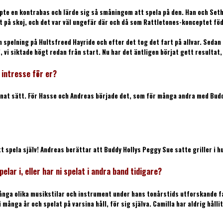
pte en kontrabas och lärde sig så småningom att spela på den. Han och Set
est på skoj, och det var väl ungefär där och då som Rattletones-konceptet f
spelning på Hultsfreed Hayride och efter det tog det fart på allvar. Sedan d
, vi siktade högt redan från start. Nu har det äntligen börjat gett resultat, 
 intresse för er?
er annat sätt. För Hasse och Andreas började det, som för många andra med B
tt spela själv! Andreas berättar att Buddy Hollys Peggy Sue satte griller i hu
lar i, eller har ni spelat i andra band tidigare?
 många olika musikstilar och instrument under hans tonårstids utforskande 
ånga år och spelat på varsina håll, för sig själva. Camilla har aldrig hållit