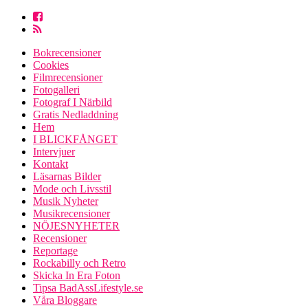
Bokrecensioner
Cookies
Filmrecensioner
Fotogalleri
Fotograf I Närbild
Gratis Nedladdning
Hem
I BLICKFÅNGET
Intervjuer
Kontakt
Läsarnas Bilder
Mode och Livsstil
Musik Nyheter
Musikrecensioner
NÖJESNYHETER
Recensioner
Reportage
Rockabilly och Retro
Skicka In Era Foton
Tipsa BadAssLifestyle.se
Våra Bloggare