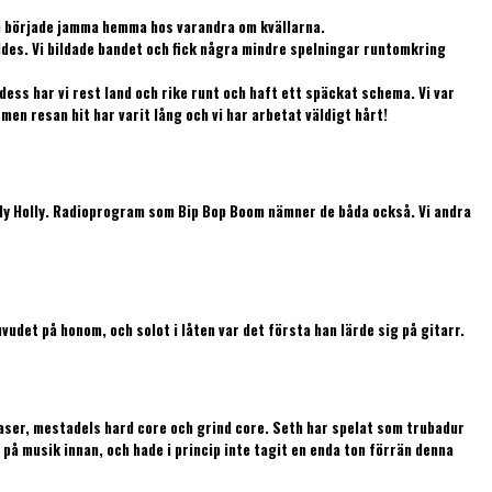
h började jamma hemma hos varandra om kvällarna.
öddes. Vi bildade bandet och fick några mindre spelningar runtomkring
ess har vi rest land och rike runt och haft ett späckat schema. Vi var
men resan hit har varit lång och vi har arbetat väldigt hårt!
uddy Holly. Radioprogram som Bip Bop Boom nämner de båda också. Vi andra
vudet på honom, och solot i låten var det första han lärde sig på gitarr.
faser, mestadels hard core och grind core. Seth har spelat som trubadur
 på musik innan, och hade i princip inte tagit en enda ton förrän denna