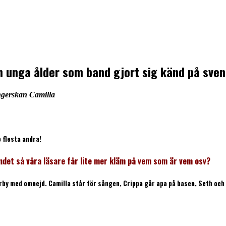
sin unga ålder som band gjort sig känd på sve
ngerskan Camilla
 flesta andra!
ndet så våra läsare får lite mer kläm på vem som är vem osv?
by med omnejd. Camilla står för sången, Crippa går apa på basen, Seth och 