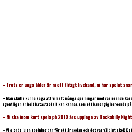
– Trots er unga ålder är ni ett flitigt liveband, ni har spelat sna
– Man skulle kunna säga att vi haft många spelningar med varierande kara
egentligen är helt katastrofalt kan kännas som ett kanongig beroende på hu
– Ni ska inom kort spela på 2010 års upplaga av Rockabilly Nigh
– Vi gjorde ju en spelning där för ett år sedan och det var väldigt skoj! De