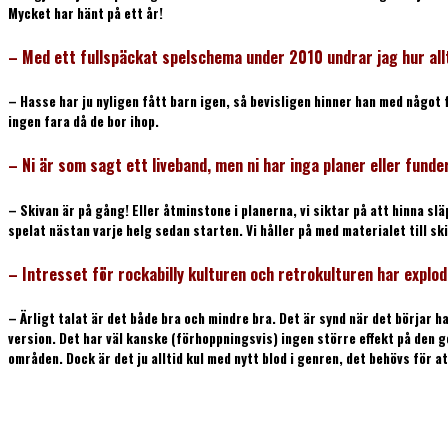
Mycket har hänt på ett år!
– Med ett fullspäckat spelschema under 2010 undrar jag hur allt
– Hasse har ju nyligen fått barn igen, så bevisligen hinner han med något
ingen fara då de bor ihop.
– Ni är som sagt ett liveband, men ni har inga planer eller funde
– Skivan är på gång! Eller åtminstone i planerna, vi siktar på att hinna slä
spelat nästan varje helg sedan starten. Vi håller på med materialet till skiv
– Intresset för rockabilly kulturen och retrokulturen har explode
– Ärligt talat är det både bra och mindre bra. Det är synd när det börjar 
version. Det har väl kanske (förhoppningsvis) ingen större effekt på den ge
områden. Dock är det ju alltid kul med nytt blod i genren, det behövs för a