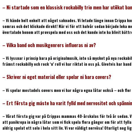
– Ni startade som en klassisk rockabilly trio men har utökat 
– Vi kände helt enkelt att något saknades. Vi letade länge innan Crippa 
somras och det klickade direkt! När vi för ett halvår sedan började leka m
övertalade honom att provspela med oss och det kunde inte ha blivit bättre
– Vilka band och musikgenrers influeras ni av?
– Vi lyssnar i princip bara på originalmusik, inte så mycket på nya rockabi
främst rockabilly och rock ‘n’ roll vi har riktat in oss på. Givetvis har b
– Skriver ni eget material eller spelar ni bara covers?
– Vi spelar mestadels covers men vi har några egna låtar också – och fler 
– Ert första gig måste ha varit fylld med nervositet och spännin
– Vårat första gig var på Crippas mammas 40-årskalas för två år sedan. Vi 
att panikrepa in några låtar som vi fick spela flera gånger om för att fyll
aldrig spelat ett solo i hela sitt liv. Vi var väldigt nervösa! Oturligt nog 