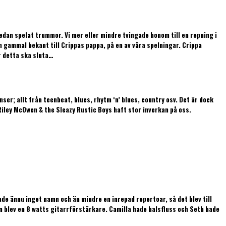
dan spelat trummor. Vi mer eller mindre tvingade honom till en repning i
en gammal bekant till Crippas pappa, på en av våra spelningar. Crippa
r detta ska sluta…
ser; allt från teenbeat, blues, rhytm ‘n’ blues, country osv. Det är dock
h Riley McOwen & the Sleazy Rustic Boys haft stor inverkan på oss.
de ännu inget namn och än mindre en inrepad repertoar, så det blev till
gen blev en 8 watts gitarrförstärkare. Camilla hade halsfluss och Seth hade