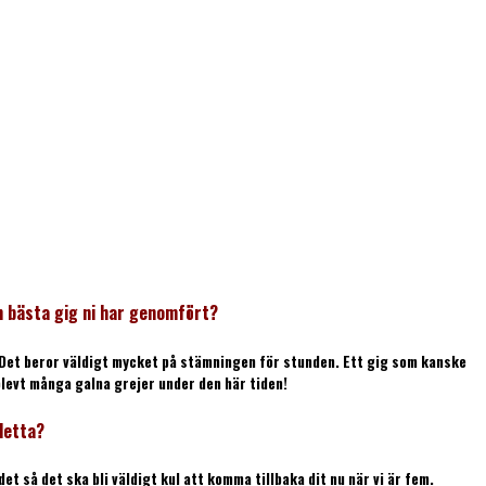
och bästa gig ni har genomfört?
. Det beror väldigt mycket på stämningen för stunden. Ett gig som kanske
plevt många galna grejer under den här tiden!
detta?
et så det ska bli väldigt kul att komma tillbaka dit nu när vi är fem.