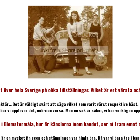
rt över hela Sverige på olika tillställningar. Vilket är ert värsta 
ktär… Det är väldigt svårt att säga vilket som varit värst respektive bäst
r vi upplever det, och vice versa. Men en sak är säker, vi har verkligen up
t i Blomstermåla, hur är känslorna inom bandet, ser ni fram emot 
t är en mycket fin scen och stämningen var himla bra. Då var vi bara tre i band