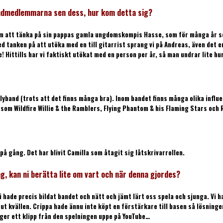
bandmedlemmarna sen dess, hur kom detta sig?
kom att tänka på sin pappas gamla ungdomskompis Hasse, som för många år se
ed tanken på att utöka med en till gitarrist sprang vi på Andreas, även det 
! Hittills har vi faktiskt utökat med en person per år, så man undrar lite hu
llyband (trots att det finns många bra). Inom bandet finns många olika influen
and som Wildfire Willie & the Ramblers, Flying Phantom & his Flaming Stars oc
på gång. Det har blivit Camilla som åtagit sig låtskrivarrollen.
g, kan ni berätta lite om vart och när denna gjordes?
hade precis bildat bandet och nätt och jämt lärt oss spela och sjunga. Vi ha
a ut kvällen. Crippa hade ännu inte köpt en förstärkare till basen så lösnin
ligger ett klipp från den spelningen uppe på YouTube…