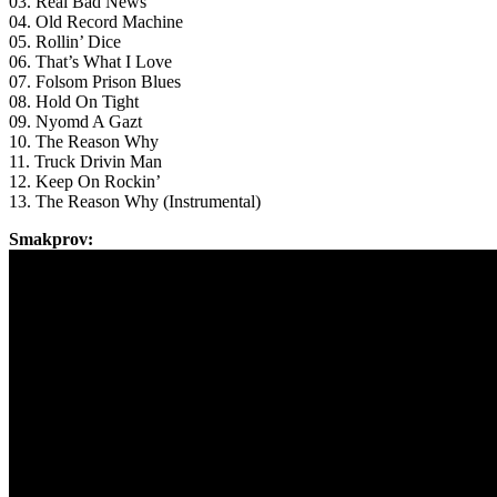
03. Real Bad News
04. Old Record Machine
05. Rollin’ Dice
06. That’s What I Love
07. Folsom Prison Blues
08. Hold On Tight
09. Nyomd A Gazt
10. The Reason Why
11. Truck Drivin Man
12. Keep On Rockin’
13. The Reason Why (Instrumental)
Smakprov: