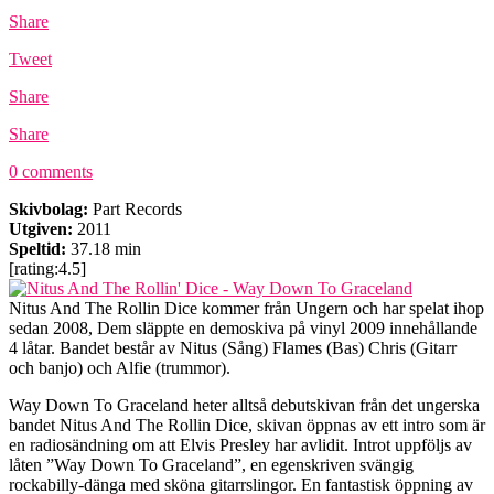
Share
Tweet
Share
Share
0 comments
Skivbolag:
Part Records
Utgiven:
2011
Speltid:
37.18 min
[rating:4.5]
Nitus And The Rollin Dice kommer från Ungern och har spelat ihop
sedan 2008, Dem släppte en demoskiva på vinyl 2009 innehållande
4 låtar. Bandet består av Nitus (Sång) Flames (Bas) Chris (Gitarr
och banjo) och Alfie (trummor).
Way Down To Graceland heter alltså debutskivan från det ungerska
bandet Nitus And The Rollin Dice, skivan öppnas av ett intro som är
en radiosändning om att Elvis Presley har avlidit. Introt uppföljs av
låten ”Way Down To Graceland”, en egenskriven svängig
rockabilly-dänga med sköna gitarrslingor. En fantastisk öppning av