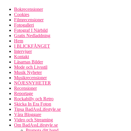
Bokrecensioner
Cookies
Filmrecensioner
Fotogalleri
Fotograf I Närbild
Gratis Nedladdning
Hem
I BLICKFÅNGET
Intervjuer
Kontakt
Läsarnas Bilder
Mode och Livsstil
Musik Nyheter
Musikrecensioner
NÖJESNYHETER
Recensioner
Reportage
Rockabilly och Retro
Skicka In Era Foton
Tipsa BadAssLifestyle.se
Våra Bloggare
Video och Streaming
Om BadAssLifestyle.se
Promota ditt band