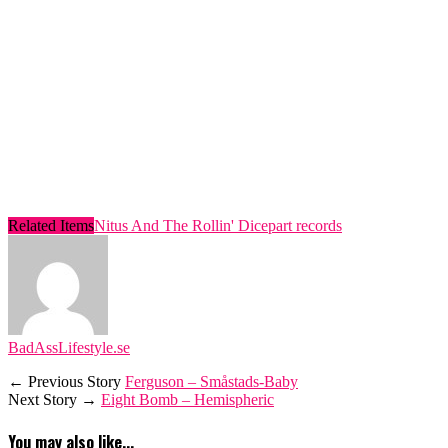
Related Items
Nitus And The Rollin' Dice
part records
BadAssLifestyle.se
← Previous Story
Ferguson – Småstads-Baby
Next Story →
Eight Bomb – Hemispheric
You may also like...