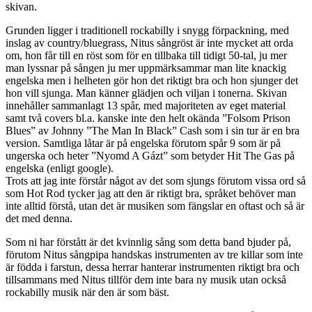
skivan.
Grunden ligger i traditionell rockabilly i snygg förpackning, med
inslag av country/bluegrass, Nitus sångröst är inte mycket att orda
om, hon får till en röst som för en tillbaka till tidigt 50-tal, ju mer
man lyssnar på sången ju mer uppmärksammar man lite knackig
engelska men i helheten gör hon det riktigt bra och hon sjunger det
hon vill sjunga. Man känner glädjen och viljan i tonerna. Skivan
innehåller sammanlagt 13 spår, med majoriteten av eget material
samt två covers bl.a. kanske inte den helt okända ”Folsom Prison
Blues” av Johnny ”The Man In Black” Cash som i sin tur är en bra
version. Samtliga låtar är på engelska förutom spår 9 som är på
ungerska och heter ”Nyomd A Gázt” som betyder Hit The Gas på
engelska (enligt google).
Trots att jag inte förstår något av det som sjungs förutom vissa ord så
som Hot Rod tycker jag att den är riktigt bra, språket behöver man
inte alltid förstå, utan det är musiken som fängslar en oftast och så är
det med denna.
Som ni har förstått är det kvinnlig sång som detta band bjuder på,
förutom Nitus sångpipa handskas instrumenten av tre killar som inte
är födda i farstun, dessa herrar hanterar instrumenten riktigt bra och
tillsammans med Nitus tillför dem inte bara ny musik utan också
rockabilly musik när den är som bäst.