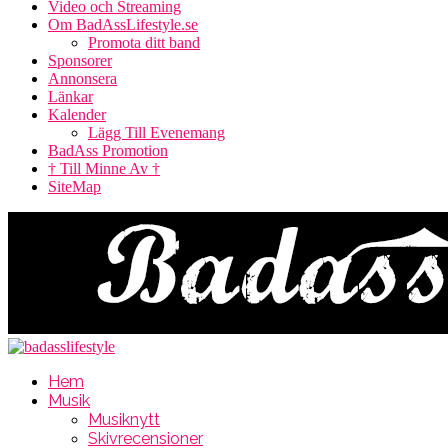
Video och Streaming
Om BadAssLifestyle.se
Promota ditt band
Sponsorer
Annonsera
Länkar
Kalender
Lägg Till Evenemang
BadAss Promotion
† Till Minne Av †
SiteMap
Hem
Musik
Musiknytt
Skivrecensioner