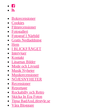
Bokrecensioner
Cookies
Filmrecensioner
Fotogalleri
Fotograf I Närbild
Gratis Nedladdning
Hem
I BLICKFÅNGET
Intervjuer
Kontakt
Läsarnas Bilder
Mode och Livsstil
Musik Nyheter
Musikrecensioner
NÖJESNYHETER
Recensioner
Reportage
Rockabilly och Retro
Skicka In Era Foton
Tipsa BadAssLifestyle.se
Våra Bloggare