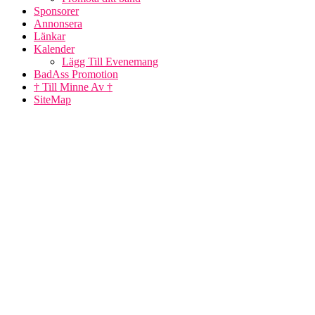
Sponsorer
Annonsera
Länkar
Kalender
Lägg Till Evenemang
BadAss Promotion
† Till Minne Av †
SiteMap