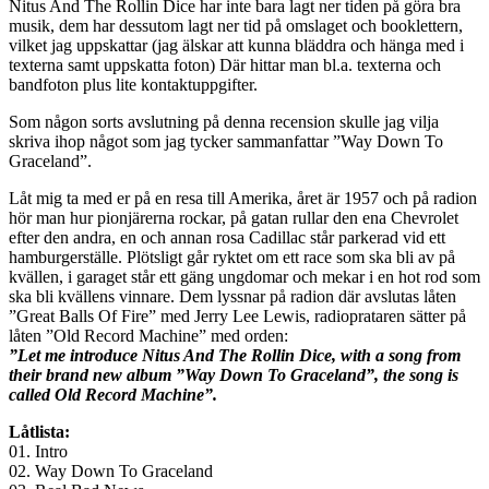
Nitus And The Rollin Dice har inte bara lagt ner tiden på göra bra
musik, dem har dessutom lagt ner tid på omslaget och booklettern,
vilket jag uppskattar (jag älskar att kunna bläddra och hänga med i
texterna samt uppskatta foton) Där hittar man bl.a. texterna och
bandfoton plus lite kontaktuppgifter.
Som någon sorts avslutning på denna recension skulle jag vilja
skriva ihop något som jag tycker sammanfattar ”Way Down To
Graceland”.
Låt mig ta med er på en resa till Amerika, året är 1957 och på radion
hör man hur pionjärerna rockar, på gatan rullar den ena Chevrolet
efter den andra, en och annan rosa Cadillac står parkerad vid ett
hamburgerställe. Plötsligt går ryktet om ett race som ska bli av på
kvällen, i garaget står ett gäng ungdomar och mekar i en hot rod som
ska bli kvällens vinnare. Dem lyssnar på radion där avslutas låten
”Great Balls Of Fire” med Jerry Lee Lewis, radioprataren sätter på
låten ”Old Record Machine” med orden:
”Let me introduce Nitus And The Rollin Dice, with a song from
their brand new album ”Way Down To Graceland”, the song is
called Old Record Machine”.
Låtlista:
01. Intro
02. Way Down To Graceland