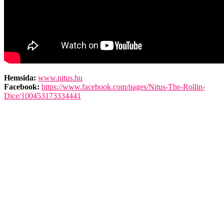
Hemsida:
www.nitus.hu
Facebook:
https://www.facebook.com/pages/Nitus-The-Rollin-
Dice/100453173334441